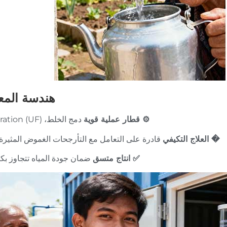
هندسة المعا
⚙️ قطار عملية قوية
دمج الخلط، Ultrafiltration (UF)، والتطهير
� العلاج التكيفي
قادرة على التعامل مع التأرجحات الغموض المثيرة من 10-00
✅ انتاج متسق
ضمان جودة المياه تتجاوز بكثي