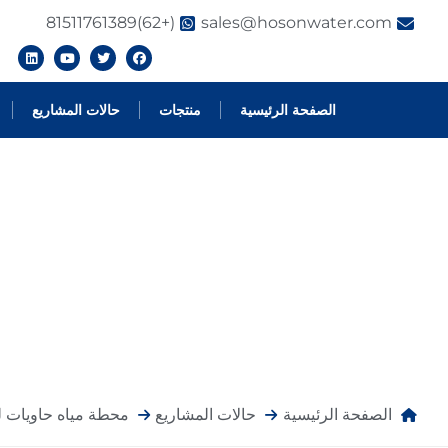
(+62)81511761389
sales@hosonwater.com
الصفحة الرئيسية
منتجات
حالات المشاريع
حالات المشاريع
الصفحة الرئيسية
حالات المشاريع
محطة مياه حاويات لـ 37 قرية جبلية في ماتشينغ 12,000 م3 / يوم نظام UF