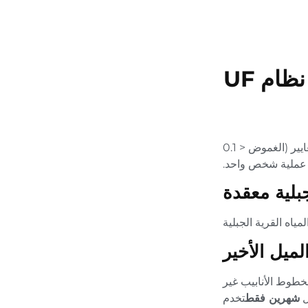
محطة مياه حاويات لـ 37 قرية جبلية في ماتشينغ 12,000 م3 / يوم نظام UF
دراسة حالة: لدينا وحدات “ مصنع المياه في صندوق” وقدم 000 100 شخص في القرى الجبلية المتناثرة مياه الشرب المتوافقة مع المعايير (الغموض < 0.1
ياه القرية الجبلية
ميل الأخير
نت الحلول التقليدية لخطوط الأنابيب غير
ل
شهرين فقط
تخدم