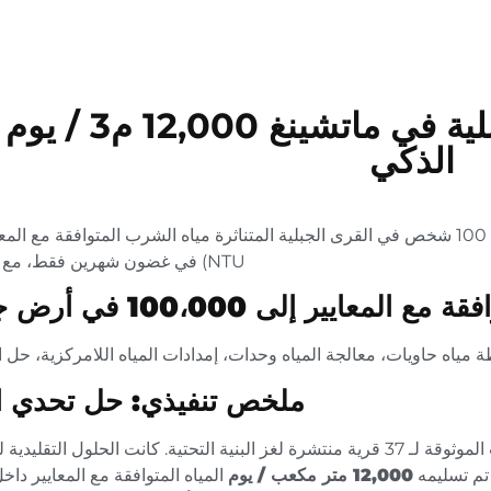
الذكي
NTU) في غضون شهرين فقط، مع عملية شخص واحد.
 إلى 100،000 في أرض جبلية معقدة
مياه حاويات، معالجة المياه وحدات، إمدادات المياه اللامركزية، حل الم
ملخص تنفيذي: حل تحدي ال
في الطوبوغرافيا الصعبة لمتشينغ، هوبي، كان توفير مياه الشرب الموثوقة لـ 37 قرية منتشرة لغز البنية التحتية. كا
تم تسليمه
12,000 متر مكعب / يوم
المياه المتوافقة مع المعايير داخ