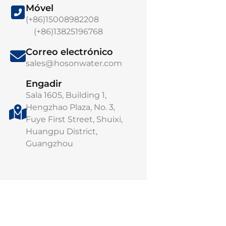
Móvel
(+86)15008982208
(+86)13825196768
Soluções de ág
Correo electrónico
inteligentes [U
sales@hosonwater.com
Plataforma de
monitoramento 
Engadir
e operação rem
Sala 1605, Building 1,
Hengzhao Plaza, No. 3,
Gestem cada go
inteligência. No
Fuye First Street, Shuixi,
inteligente. ..
Huangpu District,
Guangzhou