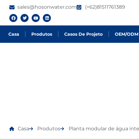
sales@hosonwater.com
(+62)81511761389
Casa
Produtos
Casos De Projeto
OEM/ODM
PRODUTOS
Casa
Produtos
Planta modular de água inte