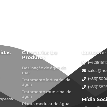
idas
Categorias De
Contacte
Produtos
(+62)8151
Deslinação de água do
sales@ho
mar
(+86)150
Tratamento industrial da
água
(+86)1382
Tratamento municipal de
água
Mídia Soci
mpresa
Planta modular de água