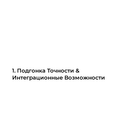
1. Подгонка Точности &
Интеграционные Возможности
Мы Отвергаем Подход «единого Размера Для Всех».
Источник Воды, Пространство, Бюджет И Планы
Развития Каждого Клиента Уникальны.
Глубокий Анализ Потребностей:
Мы Начинаем С
читать далее
Глубокого Понимания Вашего Конкретного Качества
Воды, Количественных Требований, Пространственных
Ограничений И Долгосрочных Целей.
Технология-Нейтральная Оптимизация:
Независимо