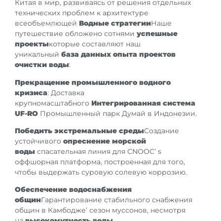
Китая в мир, развиваясь от решения отдельных
технических проблем к архитектуре
всеобъемлющей
Водные стратегии
Наше
путешествие обложено сотнями
успешные
проекты
которые составляют наш
уникальный
база данных опыта проектов
очистки воды
:
Прекращение промышленного водного
кризиса
: Доставка
крупномасштабного
Интегрированная система
UF-RO
Промышленный парк Думай в Индонезии.
Победить экстремальные среды
Создание
устойчивого
опреснение морской
воды
спасательная линия для CNOOC’ s
оффшорная платформа, построенная для того,
чтобы выдержать суровую солевую коррозию.
Обеспечение водоснабжения
общин
Гарантирование стабильного снабжения
общин в Камбодже’ сезон муссонов, несмотря
на
высокомутность воды
.