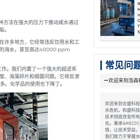
R
M
I
O
种方法在强大的压力下推动咸水通过
T
垢。
S
在许多地方，它经常违反饮用水和工
海水，甚至高达40000 ppm
常见问
工作。我们内置了一个强大的超滤系
度、海藻碎片和细菌问题。它将反渗
欢迎来到浩森
得多。化学品的使用也下降了。
欢迎来到合盛科技
水危机，和盛科技
技术彻底改变所有
化。秉承&#822
情，让技术受益，&
我们致力于掌握水