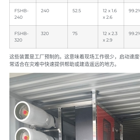
FSHB-
240
52.5
12 x 1.6
99.2
240
x 2.6
FSHB-
320
75
12 x 2.3
99.2
320
x 2.9
这些装置是工厂预制的。这意味着现场工作很少，启动速度
常适合在灾难中快速提供帮助或建造遥远的地方。