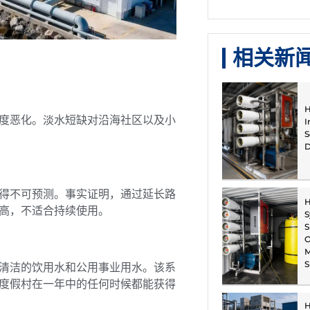
相关新
H
度恶化。淡水短缺对沿海社区以及小
I
S
D
得不可预测。事实证明，通过延长路
H
高，不适合持续使用。
S
S
O
M
S
清洁的饮用水和公用事业用水。该系
度假村在一年中的任何时候都能获得
H