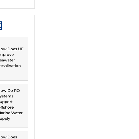
闻
ow Does UF
mprove
eawater
esalination
ow Do RO
ystems
upport
ffshore
arine Water
upply
ow Does