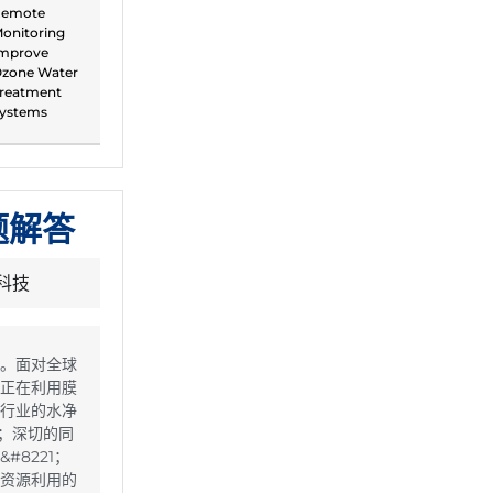
emote
onitoring
mprove
zone Water
reatment
ystems
题解答
科技
。面对全球
正在利用膜
行业的水净
0；深切的同
#8221；
资源利用的