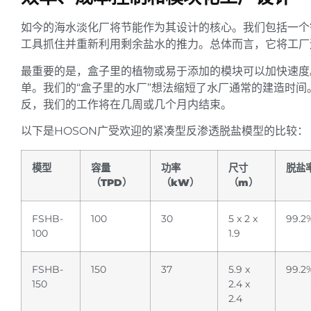
如今的海水淡化厂将节能作为其设计的核心。我们包括一个
工具抓住并重新利用剩余盐水的推力。总体而言，它将工厂运
最重要的是，盒子里的植物或易于添加的模块可以加快速度
单。我们的“盒子里的水厂”想法缩短了水厂通常的建造时
反，我们的工作将在几周或几个月内结束。
以下是HOSON广受欢迎的紧凑型反渗透脱盐模型的比较：
模型
容量
功率
尺寸
脱盐
（TPD）
（kW）
（m）
FSHB-
100
30
5 x 2 x
99.2
100
1.9
FSHB-
150
37
5.9 x
99.2
150
2.4 x
2.4