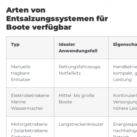
Arten von
Entsalzungssystemen für
Boote verfügbar
Typ
Idealer
Eigenscha
Anwendungsfall
Manuelle
Rettungsfahrzeuge,
Handbetrie
tragbare
Notfallkits
kompakt, 
Entsalzer
Leistung
Elektrobetriebene
Mittel- bis große
Kontinuier
Marine
Boote
Versorgun
Wassermacher
höhere Lei
Motorgetriebene
Langstreckenkreuzer
Energiespa
/ Solarbetriebene
nachhaltig
Einheiten
Betrieb