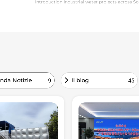
Introduction Industrial water projects across Sou
nda Notizie
Il blog
9
45