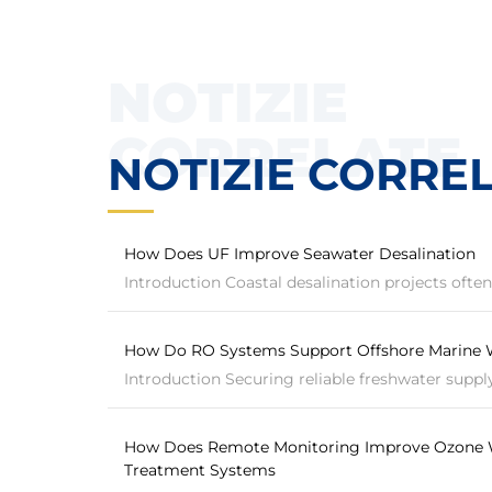
NOTIZIE
CORRELATE
NOTIZIE CORRE
How Does UF Improve Seawater Desalination
Introduction Coastal desalination projects often 
How Do RO Systems Support Offshore Marine 
Introduction Securing reliable freshwater supply 
How Does Remote Monitoring Improve Ozone 
Treatment Systems