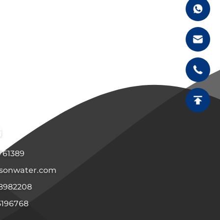
i
1761389
sonwater.com
08982208
5196768