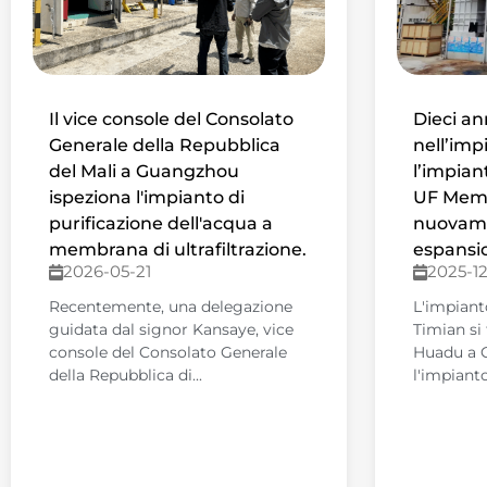
Il vice console del Consolato
Dieci an
Generale della Repubblica
nell’imp
del Mali a Guangzhou
l’impian
ispeziona l'impianto di
UF Memb
purificazione dell'acqua a
nuovame
membrana di ultrafiltrazione.
espansi
2026-05-21
2025-12
Recentemente, una delegazione
L'impiant
guidata dal signor Kansaye, vice
Timian si 
console del Consolato Generale
Huadu a 
della Repubblica di...
l'impiant