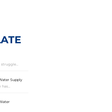
LATE
struggle...
Water Supply
has...
Water