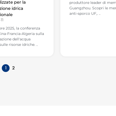
izzate per la
produttore leader di mem
Guangzhou. Scopri le m
ione idrica
anti-sporco UF,. ..
ionale
11
bre 2025, la conferenza
Cina-Francia-Algeria sulla
zazione dell'acqua
ulle risorse idriche. ..
1
2