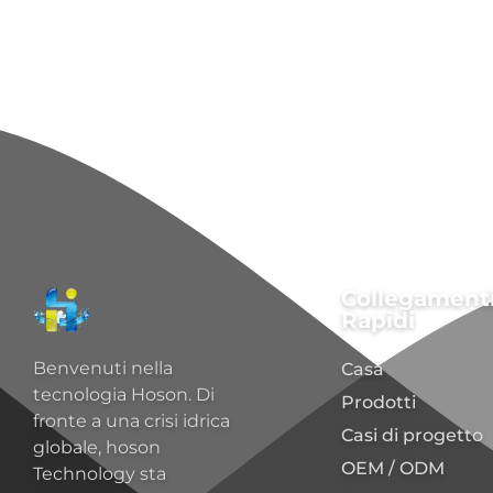
Collegament
Rapidi
Benvenuti nella
Casa
tecnologia Hoson. Di
Prodotti
fronte a una crisi idrica
Casi di progetto
globale, hoson
OEM / ODM
Technology sta