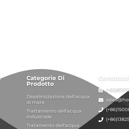
i
Categorie Di
Contattac
Prodotto
(+62)8151
Desalinizzazione dell'acqua
sales@ho
di mare
(+86)150
Trattamento dell'acqua
industriale
(+86)1382
Tratamento dell'acqua