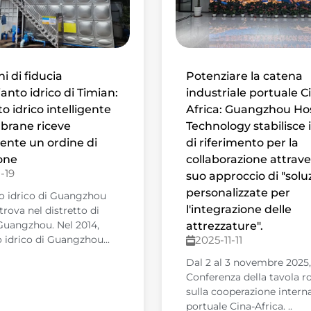
ni di fiducia
Potenziare la catena
ianto idrico di Timian:
industriale portuale C
to idrico intelligente
Africa: Guangzhou Ho
rane riceve
Technology stabilisce 
nte un ordine di
di riferimento per la
one
collaborazione attraver
-19
suo approccio di "solu
personalizzate per
o idrico di Guangzhou
l'integrazione delle
trova nel distretto di
Guangzhou. Nel 2014,
attrezzature".
o idrico di Guangzhou...
2025-11-11
Dal 2 al 3 novembre 2025, 
Conferenza della tavola r
sulla cooperazione intern
portuale Cina-Africa. ..