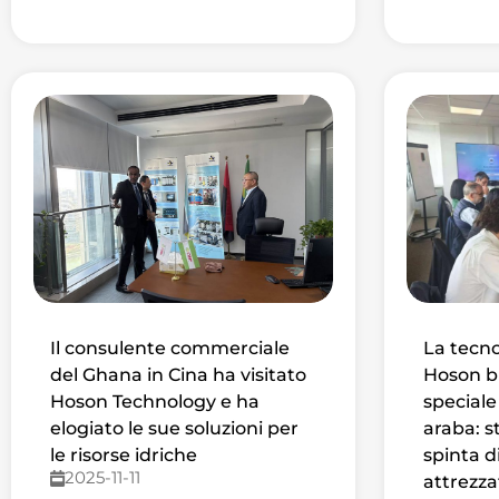
Il consulente commerciale
La tecn
del Ghana in Cina ha visitato
Hoson br
Hoson Technology e ha
speciale
elogiato le sue soluzioni per
araba: s
le risorse idriche
spinta d
2025-11-11
attrezza