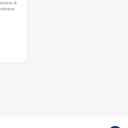
brane di
embrane