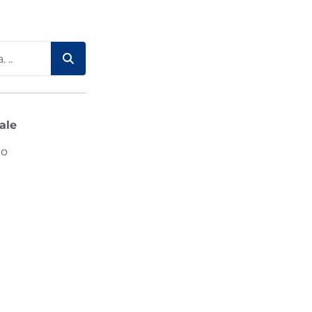
ale
mo