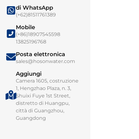
di WhatsApp
(+62)81511761389
Mobile
Soluzioni idrich
(+86)18907545598
intelligenti | Pi
13825196768
monitoraggio in
gestione remot
Posta elettronica
Gestisci ogni go
sales@hosonwater.com
intelligenza. La
Water. ..
Aggiungi
Camera 1605, costruzione
1, Hengzhao Plaza, n. 3,
Shuixi Fuye 1st Street,
distretto di Huangpu,
città di Guangzhou,
Guangdong