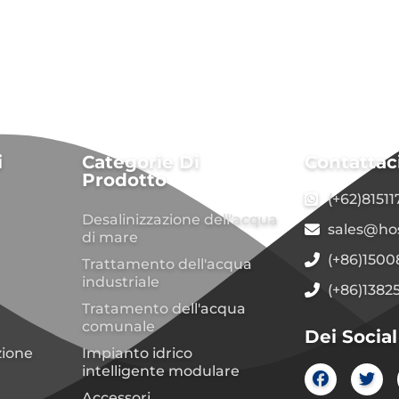
i
Categorie Di
Contattac
Prodotto
(+62)8151
Desalinizzazione dell'acqua
sales@ho
di mare
(+86)150
Trattamento dell'acqua
industriale
(+86)1382
Tratamento dell'acqua
comunale
Dei Socia
zione
Impianto idrico
intelligente modulare
Accessori