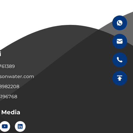
i
1761389
sonwater.com
08982208
5196768
l Media