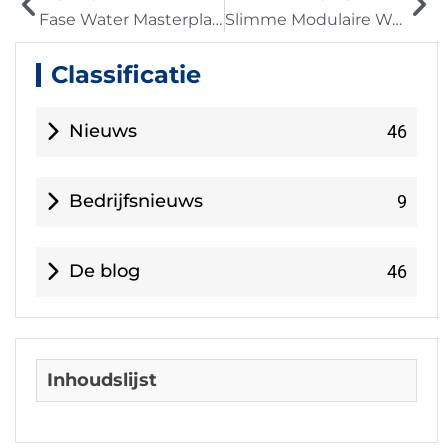
Fase Water Masterplan: Batam Island’ s 56.000 m³/dag Schaalbare UF-RO-installatie vermijdt overschot van $20M
Slimme Modulaire Waterinstallatie Review in Jiangmen | Prestaties & Optimalisatieinzichten
Classificatie
Nieuws
46
Bedrijfsnieuws
9
De blog
46
Inhoudslijst