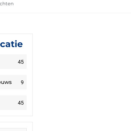
ichten
icatie
45
ieuws
9
45