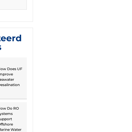
teerd
s
ow Does UF
mprove
eawater
esalination
ow Do RO
ystems
upport
ffshore
arine Water