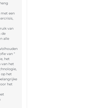
sheng
 met een
rcrisis,
ruik van
 de
n alle
 Volhouden
ofie van “
e, het
 van het
chnologie,
t op het
elangrijke
oor het
het
n