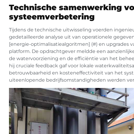
Technische samenwerking vo
systeemverbetering
Tijdens de technische uitwisseling voerden ingeni
gedetailleerde analyse uit van operationele gegeve
[energie-optimalisatiealgoritmen] (#) en upgrades va
platform. De opdrachtgever meldde een aanzienlijke 
de watervoorziening en de efficiëntie van het beheer 
hij cruciale feedback gaf voor lokale waterkwalitei
betrouwbaarheid en kosteneffectiviteit van het sys
uiteenlopende bedrijfsomstandigheden werden ver