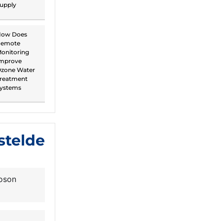
upply
ow Does
emote
onitoring
mprove
zone Water
reatment
ystems
stelde
n
oson