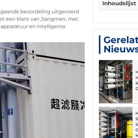
Inhoudslijst
epgaande beoordeling uitgevoerd
met een klant van Jiangmen, met
 apparatuur en intelligente
Gerela
Nieuw
H
I
S
D
H
S
S
O
M