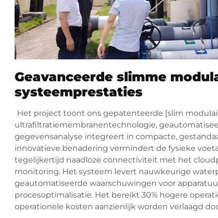
Geavanceerde slimme modula
systeemprestaties
Het project toont ons gepatenteerde [slim modulai
ultrafiltratiemembranentechnologie, geautomatisee
gegevensanalyse integreert in compacte, gestanda
innovatieve benadering vermindert de fysieke voe
tegelijkertijd naadloze connectiviteit met het clou
monitoring. Het systeem levert nauwkeurige water
geautomatiseerde waarschuwingen voor apparatuu
procesoptimalisatie. Het bereikt 30% hogere operation
operationele kosten aanzienlijk worden verlaagd do