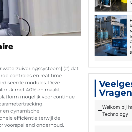
S
H
R
M
I
O
ire
T
S
r waterzuiveringssysteem] (#) dat
rde controles en real-time
Veelge
ardiseerde modules. Deze
tafdruk met 40% en maakt
Vrage
dplatform mogelijk voor continue
parametertracking,
Welkom bij h
r en dynamische
Technology
ele efficiëntie terwijl de
or voorspellend onderhoud.