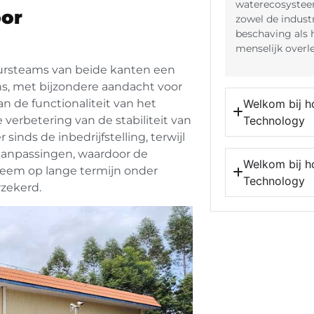
waterecosystee
or
zowel de industr
beschaving als 
menselijk overl
eursteams van beide kanten een
ns, met bijzondere aandacht voor
n de functionaliteit van het
Welkom bij h
verbetering van de stabiliteit van
Technology
sinds de inbedrijfstelling, terwijl
tsaanpassingen, waardoor de
Welkom bij h
teem op lange termijn onder
Technology
zekerd.