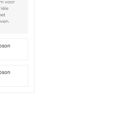
m voor
iële
het
even.
oson
oson