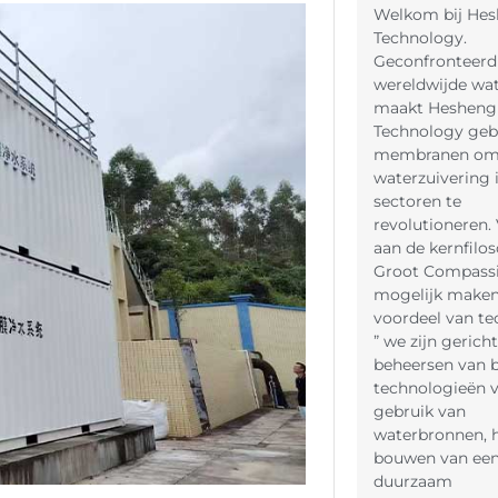
Welkom bij He
Technology.
Geconfronteerd
wereldwijde wate
maakt Hesheng
Technology geb
membranen om
waterzuivering i
sectoren te
revolutioneren.
aan de kernfilos
Groot Compassi
mogelijk maken
voordeel van te
” we zijn gerich
beheersen van b
technologieën v
gebruik van
waterbronnen, 
bouwen van ee
duurzaam