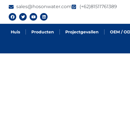
sales@hosonwater.com
(+62)81511761389
Huis
Producten
Projectgevallen
OEM / O
NIEUWS