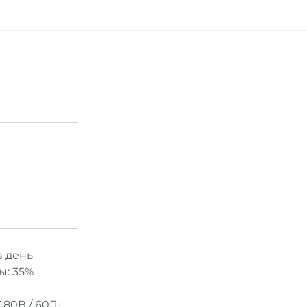
в день
ы: 35%
480В / 60Гц