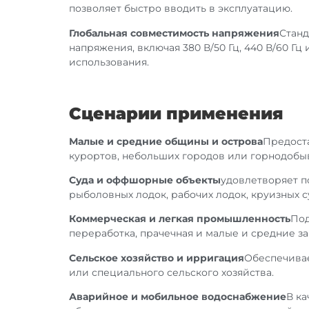
позволяет быстро вводить в эксплуатацию.
Глобальная совместимость напряжения
Стан
напряжения, включая 380 В/50 Гц, 440 В/60 Гц 
использования.
Сценарии применения
Малые и средние общины и острова
Предост
курортов, небольших городов или горнодобы
Суда и оффшорные объекты
удовлетворяет п
рыболовных лодок, рабочих лодок, круизных 
Коммерческая и легкая промышленность
Под
переработка, прачечная и малые и средние з
Сельское хозяйство и ирригация
Обеспечивае
или специального сельского хозяйства.
Аварийное и мобильное водоснабжение
В ка