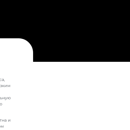
са,
изким
льную
о
тна и
ом