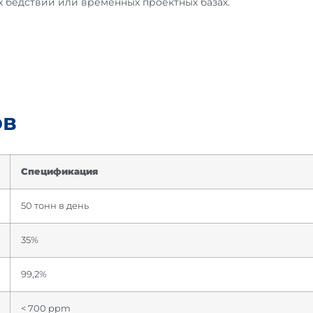
х бедствий или временных проектных базах.
ов
Спецификация
50 тонн в день
35%
99,2%
< 700 ppm