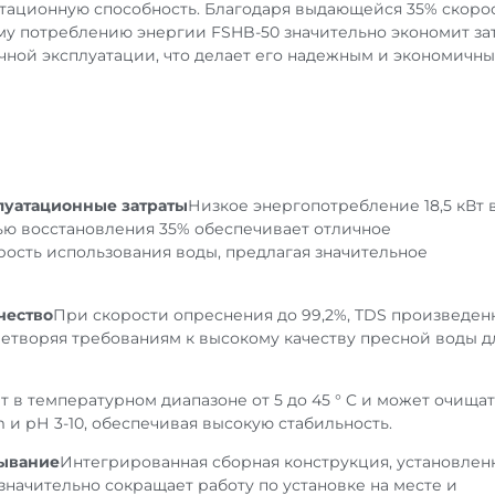
аптационную способность. Благодаря выдающейся 35% скоро
у потреблению энергии FSHB-50 значительно экономит за
чной эксплуатации, что делает его надежным и экономичн
луатационные затраты
Низкое энергопотребление 18,5 кВт 
ью восстановления 35% обеспечивает отличное
ость использования воды, предлагая значительное
чество
При скорости опреснения до 99,2%, TDS произведен
летворяя требованиям к высокому качеству пресной воды д
т в температурном диапазоне от 5 до 45 ° C и может очища
 и рН 3-10, обеспечивая высокую стабильность.
тывание
Интегрированная сборная конструкция, установлен
 значительно сокращает работу по установке на месте и