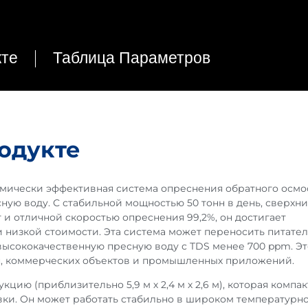
кте
Таблица Параметров
одукте
омически эффективная система опреснения обратного осмо
ную воду. С стабильной мощностью 50 тонн в день, сверхн
 и отличной скоростью опреснения 99,2%, он достигает
 низкой стоимости. Эта система может переносить питате
 высококачественную пресную воду с TDS менее 700 ppm. Эт
н, коммерческих объектов и промышленных приложений.
ию (приблизительно 5,9 м х 2,4 м х 2,6 м), которая компак
вки. Он может работать стабильно в широком температурн