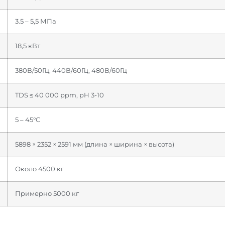
3.5 – 5,5 МПа
18,5 кВт
380В/50Гц, 440В/60Гц, 480В/60Гц
TDS ≤ 40 000 ppm, pH 3-10
5 – 45°С
5898 × 2352 × 2591 мм (длина × ширина × высота)
Около 4500 кг
Примерно 5000 кг