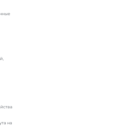
енные
й,
яйства
ута на