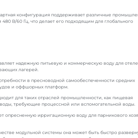
дартная конфигурация поддерживает различные промышл
и 480 В/60 Гц, что делает его подходящим для глобального
авляет надежную питьевую и коммерческую воду для отеле
вающих лагерей.
отребности в пресноводной самообеспеченности средних
судов и оффшорных платформ.
ходит для таких отраслей промышленности, как пищевая
аводы, требующие процессной или вспомогательной воды.
т опресненную ирригационную воду для парникового хоз
честве модульной системы она может быть быстро разверн