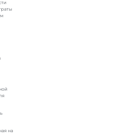
сти
траты
ым
в
ной
ля
ть
ная на