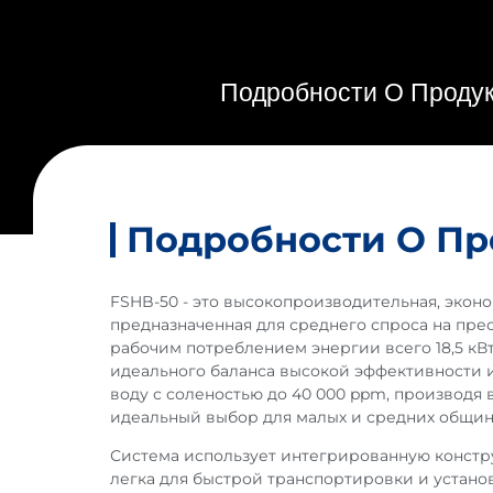
Подробности О Проду
Подробности О Пр
FSHB-50 - это высокопроизводительная, экон
предназначенная для среднего спроса на прес
рабочим потреблением энергии всего 18,5 кВт
идеального баланса высокой эффективности и
воду с соленостью до 40 000 ppm, производя
идеальный выбор для малых и средних общи
Система использует интегрированную конструкц
легка для быстрой транспортировки и устано