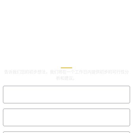
立即联系我们的OEM/ODM
立即联系我们的OEM/ODM
专家
专家
告诉我们您的初步想法，我们将在一个工作日内提供初步的可行性分
析和建议。