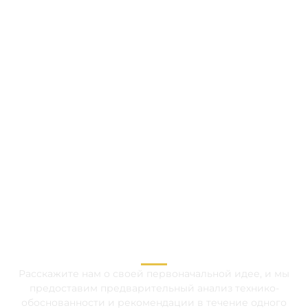
СВЯЖИТЕСЬ С
НАШИМИ
СВЯЖИТЕСЬ С НАШИМИ
СПЕЦИАЛИСТАМИ
СПЕЦИАЛИСТАМИ
OEM/ODM СЕЙЧАС
OEM/ODM СЕЙЧАС
Расскажите нам о своей первоначальной идее, и мы
предоставим предварительный анализ технико-
обоснованности и рекомендации в течение одного