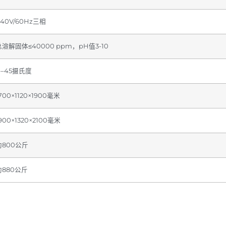
440V/60Hz三相
总溶解固体≤40000 ppm，pH值3-10
 –45摄氏度
700×1120×1900毫米
900×1320×2100毫米
约800公斤
约880公斤