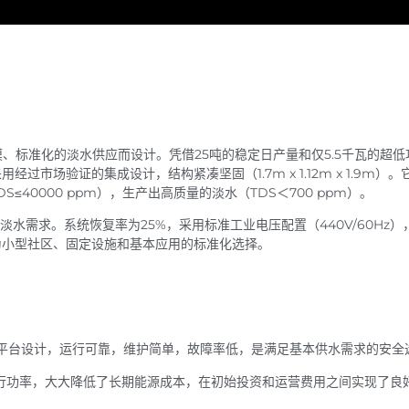
模、标准化的淡水供应而设计。凭借25吨的稳定日产量和仅5.5千瓦的超低
市场验证的集成设计，结构紧凑坚固（1.7m x 1.12m x 1.9m）。
≤40000 ppm），生产出高质量的淡水（TDS＜700 ppm）。
淡水需求。系统恢复率为25%，采用标准工业电压配置（440V/60Hz）
为小型社区、固定设施和基本应用的标准化选择。
平台设计，运行可靠，维护简单，故障率低，是满足基本供水需求的安全
运行功率，大大降低了长期能源成本，在初始投资和运营费用之间实现了良