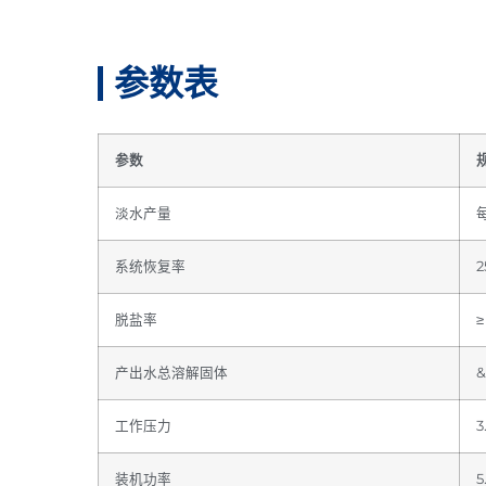
参数表
参数
淡水产量
系统恢复率
2
脱盐率
≥
产出水总溶解固体
&
工作压力
3
装机功率
5