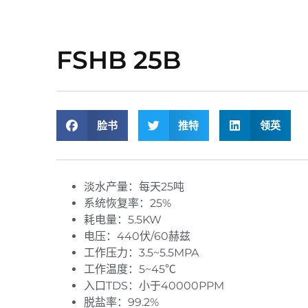
FSHB 25B
脸书
推特
领英
淡水产量：每天25吨
系统恢复率：25%
耗电量：5.5KW
电压：440伏/60赫兹
工作压力：3.5~5.5MPA
工作温度：5~45℃
入口TDS：小于40000PPM
脱盐率：99.2%