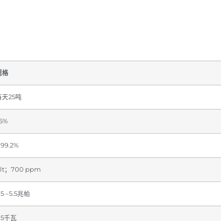
规格
每天25吨
5%
 99.2%
lt；700 ppm
.5 –5.5兆帕
.5千瓦