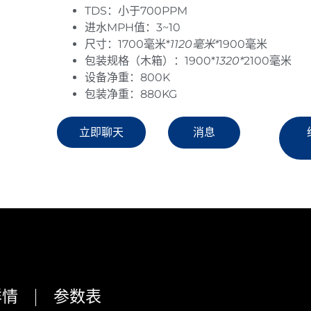
TDS：小于700PPM
进水MPH值：3~10
尺寸：1700毫米*
1120毫米*
1900毫米
包装规格（木箱）：1900*
1320*
2100毫米
设备净重：800K
包装净重：880KG
立即聊天
消息
详情
参数表