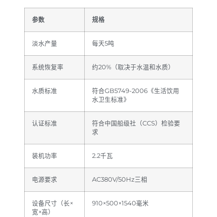
参数
规格
淡水产量
每天5吨
系统恢复率
约20%（取决于水温和水质）
水质标准
符合GB5749-2006《生活饮用
水卫生标准》
认证标准
符合中国船级社（CCS）检验要
求
装机功率
2.2千瓦
电源要求
AC380V/50Hz三相
设备尺寸（长×
910×500×1540毫米
宽×高）