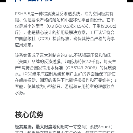
FSHB 5是一种超紧凑型反渗透系统，专为空间极其有
限、认证要求严格的船舶和小型移动平台而设计。它不
仅是最小的型号（0.91米x 0.5米x 1.54米，干重仅260公
斤），也是精心设计的船用级解决方案，工厂认证符合
中国船级社（CCS）检验标准，确保其符合严格的海事
应用规定。
该系统集成了意大利制造的316L不锈钢高压泵和陶氏
（美国）品牌的反渗透膜。超低功耗仅2.2千瓦，每天生
产5吨符合国家饮用水标准（GB5749-2006）的优质淡
水。IP56级电气控制系统和用户友好的界面确保了即使
在船舶振动、潮湿的条件下也能轻松操作和可靠维护；s
客舱，使其成为小型船只、游艇和专用舱室的理想独立
水源。
核心优势
极其紧凑，最大限度地利用每一寸空间
：系统&quot；
其尺寸和重量在同类产品中无与伦比，使其易于安装在