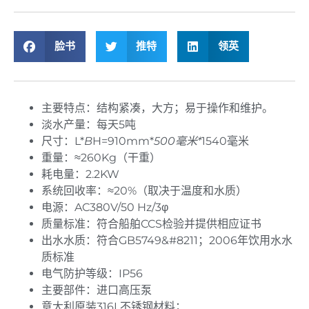
脸书
推特
领英
主要特点：结构紧凑，大方；易于操作和维护。
淡水产量：每天5吨
尺寸：L*
B
H=910mm*
500毫米*
1540毫米
重量：≈260Kg（干重）
耗电量：2.2KW
系统回收率：≈20%（取决于温度和水质）
电源：AC380V/50 Hz/3φ
质量标准：符合船舶CCS检验并提供相应证书
出水水质：符合GB5749&#8211；2006年饮用水水
质标准
电气防护等级：IP56
主要部件：进口高压泵
意大利原装316L不锈钢材料；