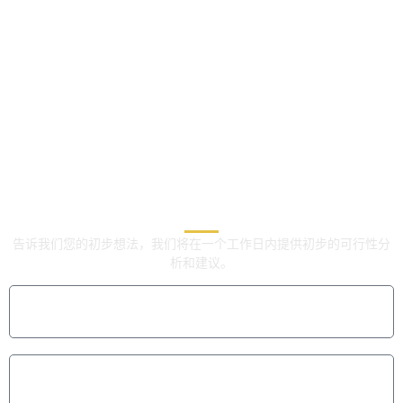
立即联系我们的OEM/ODM
立即联系我们的OEM/ODM
专家
专家
告诉我们您的初步想法，我们将在一个工作日内提供初步的可行性分
析和建议。