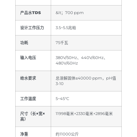
产品水TDS
&lt；700 ppm
设计工作压力
3.5~5.5兆帕
功耗
75千瓦
输入电压
380V/50Hz、440V/60Hz、
480V/60Hz
给水要求
总溶解固体≤40000 ppm，pH值
3-10
工作温度
5~45°C
尺寸（长×宽×
11998毫米×2330毫米×2896毫米
高）
净重
约11000公斤