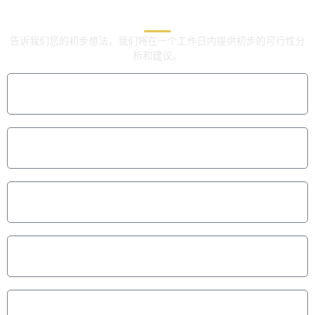
专家
专家
告诉我们您的初步想法，我们将在一个工作日内提供初步的可行性分
析和建议。