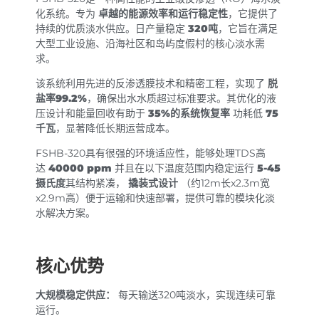
化系统。专为
卓越的能源效率和运行稳定性
，它提供了
持续的优质淡水供应。日产量稳定
320吨
，它旨在满足
大型工业设施、沿海社区和岛屿度假村的核心淡水需
求。
该系统利用先进的反渗透膜技术和精密工程，实现了
脱
盐率99.2%
，确保出水水质超过标准要求。其优化的液
压设计和能量回收有助于
35%的系统恢复率
功耗低
75
千瓦
，显著降低长期运营成本。
FSHB-320具有很强的环境适应性，能够处理TDS高
达
40000 ppm
并且在以下温度范围内稳定运行
5-45
摄氏度
其结构紧凑，
撬装式设计
（约12m长x2.3m宽
x2.9m高）便于运输和快速部署，提供可靠的模块化淡
水解决方案。
核心优势
大规模稳定供应：
每天输送320吨淡水，实现连续可靠
运行。