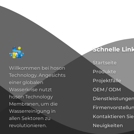
Schnelle Lin
Startseite
Willkommen bei hoson
Produkte
Technology. Angesichts
Projektfälle
einer globalen
OEM / ODM
Wasserkrise nutzt
hoson Technology
Dienstleistunge
Membranen, um die
Firmenvorstellu
Wasserreinigung in
Kontaktieren Sie
allen Sektoren zu
Neuigkeiten
revolutionieren.