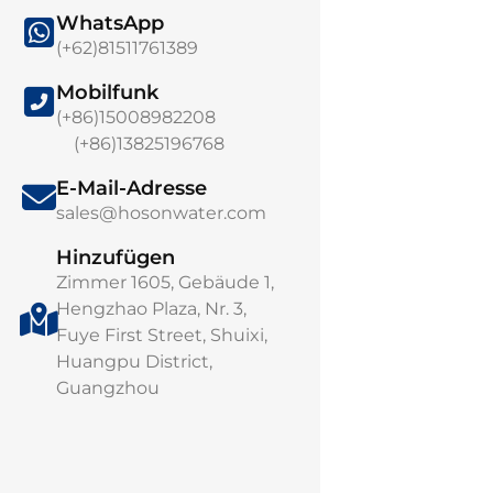
WhatsApp
(+62)81511761389
Mobilfunk
(+86)15008982208
(+86)13825196768
FSHB 50
E-Mail-Adresse
Frischwasserleis
sales@hosonwater.com
Tonnen pro Tag
Systemrückgewi
Hinzufügen
35 % Leistung...
Zimmer 1605, Gebäude 1,
Hengzhao Plaza, Nr. 3,
Fuye First Street, Shuixi,
Huangpu District,
Guangzhou