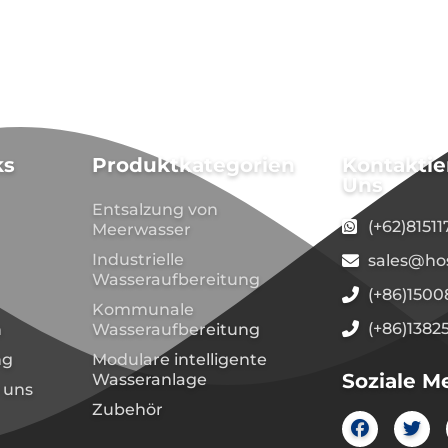
ks
Produktkategorien
Kontaktie
Uns
Entsalzung von
(+62)8151
Meerwasser
Industrielle
sales@ho
Wasseraufbereitung
(+86)150
Kommunale
(+86)1382
n
Wasseraufbereitung
ng
Modulare intelligente
Soziale M
Wasseranlage
 uns
Zubehör