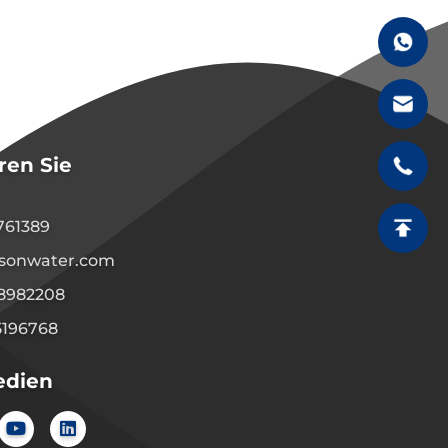
ren Sie
1761389
sonwater.com
08982208
5196768
edien