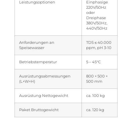
Leistungsoptionen
Einphasige
220V/50Hz
oder
Dreiphase
380V/50Hz,
440V/50Hz
Anforderungen an
TDS ≤ 40.000
Speisewasser
ppm, pH 3-10
Betriebstemperatur
5 – 45°C
Ausrüstungsabmessungen
800 × 500 ×
(L×W×H)
500 mm
Ausrüstung Nettogewicht
ca. 100 kg
Paket Bruttogewicht
ca. 120 kg