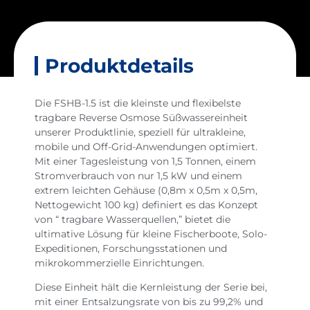
Produktdetails
Die FSHB-1.5 ist die kleinste und flexibelste
tragbare Reverse Osmose Süßwassereinheit
unserer Produktlinie, speziell für ultrakleine,
mobile und Off-Grid-Anwendungen optimiert.
Mit einer Tagesleistung von 1,5 Tonnen, einem
Stromverbrauch von nur 1,5 kW und einem
extrem leichten Gehäuse (0,8m x 0,5m x 0,5m,
Nettogewicht 100 kg) definiert es das Konzept
von “ tragbare Wasserquellen,” bietet die
ultimative Lösung für kleine Fischerboote, Solo-
Expeditionen, Forschungsstationen und
mikrokommerzielle Einrichtungen.
Diese Einheit hält die Kernleistung der Serie bei,
mit einer Entsalzungsrate von bis zu 99,2% und