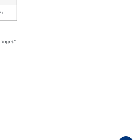
²)
änge).*