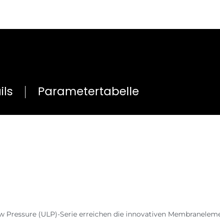
ils
Parametertabelle
ow Pressure (ULP)-Serie erreichen die innovativen Membranelem