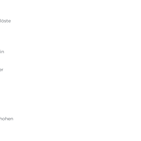
löste
in
er
 hohen