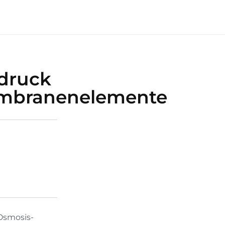
rdruck
branenelemente
Osmosis-