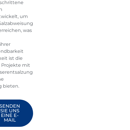
schrittene
n
ntwickelt, um
Salzabweisung
erreichen, was
ihrer
endbarkeit
t ist die
 Projekte mit
serentsalzung
ne
g bieten.
SENDEN
SIE UNS
EINE E-
MAIL