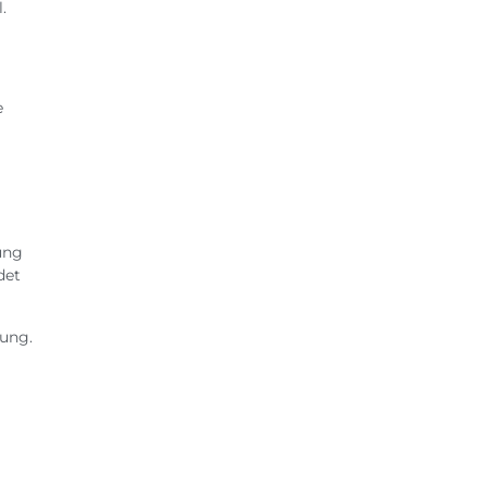
.
e
ung
det
sung.