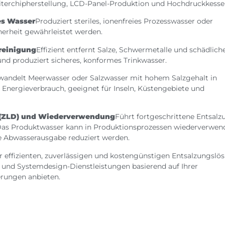
terchipherstellung, LCD-Panel-Produktion und Hochdruckkessel
es Wasser
Produziert steriles, ionenfreies Prozesswasser oder
erheit gewährleistet werden.
reinigung
Effizient entfernt Salze, Schwermetalle und schädlich
und produziert sicheres, konformes Trinkwasser.
andelt Meerwasser oder Salzwasser mit hohem Salzgehalt in
Energieverbrauch, geeignet für Inseln, Küstengebiete und
g (ZLD) und Wiederverwendung
Führt fortgeschrittene Entsalz
 Das Produktwasser kann in Produktionsprozessen wiederverwen
 Abwasserausgabe reduziert werden.
 effizienten, zuverlässigen und kostengünstigen Entsalzungslö
 und Systemdesign-Dienstleistungen basierend auf Ihrer
rungen anbieten.