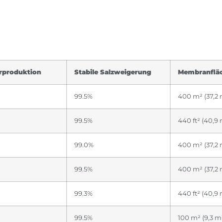
rproduktion
Stabile Salzweigerung
Membranflä
99.5%
400 m² (37,2 
99.5%
440 ft² (40,9 
99.0%
400 m² (37,2 
99.5%
400 m² (37,2 
99.3%
440 ft² (40,9 
99.5%
100 m² (9,3 m