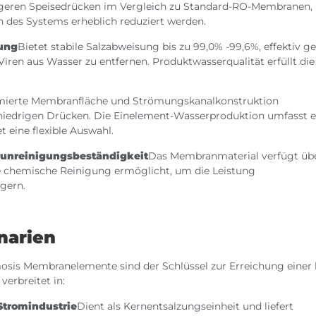
igeren Speisedrücken im Vergleich zu Standard-RO-Membranen,
 des Systems erheblich reduziert werden.
tung
Bietet stabile Salzabweisung bis zu 99,0% -99,6%, effektiv ge
Viren aus Wasser zu entfernen. Produktwasserqualität erfüllt die
mierte Membranfläche und Strömungskanalkonstruktion
 niedrigen Drücken. Die Einelement-Wasserproduktion umfasst e
t eine flexible Auswahl.
runreinigungsbeständigkeit
Das Membranmaterial verfügt üb
ve chemische Reinigung ermöglicht, um die Leistung
gern.
narien
osis Membranelemente sind der Schlüssel zur Erreichung einer
erbreitet in:
Stromindustrie
Dient als Kernentsalzungseinheit und liefert