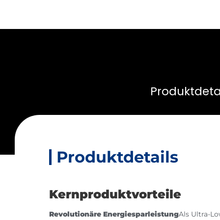
Produktdeta
Produktdetails
Kernproduktvorteile
Revolutionäre Energiesparleistung
Als Ultra-L