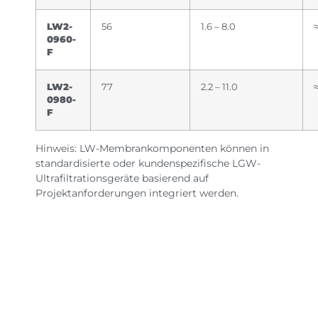
LW2-
56
1.6 – 8.0
0960-
F
LW2-
77
2.2 – 11.0
0980-
F
Hinweis: LW-Membrankomponenten können in
standardisierte oder kundenspezifische LGW-
Ultrafiltrationsgeräte basierend auf
Projektanforderungen integriert werden.