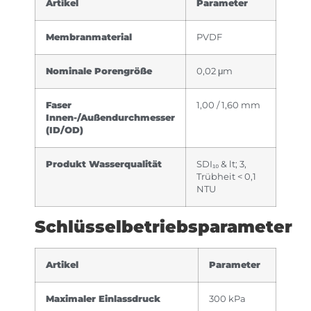
Artikel
Parameter
Membranmaterial
PVDF
Nominale Porengröße
0,02 μm
Faser
1,00 / 1,60 mm
Innen-/Außendurchmesser
(ID/OD)
Produkt Wasserqualität
SDI₁₀ & lt; 3,
Trübheit < 0,1
NTU
Schlüsselbetriebsparameter
Artikel
Parameter
Maximaler Einlassdruck
300 kPa