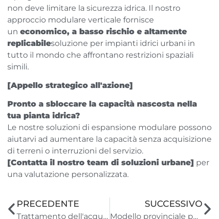
non deve limitare la sicurezza idrica. Il nostro
approccio modulare verticale fornisce
un
economico, a basso rischio e altamente
replicabile
soluzione per impianti idrici urbani in
tutto il mondo che affrontano restrizioni spaziali
simili.
[Appello strategico all'azione]
Pronto a sbloccare la capacità nascosta nella
tua pianta idrica?
Le nostre soluzioni di espansione modulare possono
aiutarvi ad aumentare la capacità senza acquisizione
di terreni o interruzioni del servizio.
[Contatta il nostro team di soluzioni urbane]
per
una valutazione personalizzata.
PRECEDENTE
SUCCESSIVO
Trattamento dell'acqua in container in Cambogia: sistemi UF resistenti ai monsoni per Svay Rieng
Modello provinciale per l'approvvigionamento idrico rurale | Pianti standardizzati Taglio O& M Costi del 50%