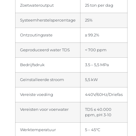
Zoetwateroutput
25 ton per dag
Systeemherstelspercentage
25%
Ontzoutingsrate
≥ 99.2%
Geproduceerd water TDS
< 700 ppm
Bedrijfsdruk
3.5 – 5,5 MPa
Geïnstalleerde stroom
5,5 kW
Vereiste voeding
440V/60Hz/Driefas
Vereisten voor voerwater
TDS ≤ 40.000
ppm, pH 3-10
Werktemperatuur
5 – 45°C