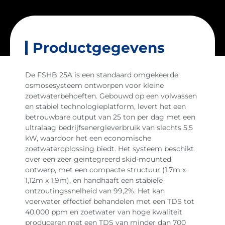
Productgegevens
De FSHB 25A is een standaard omgekeerde
osmosesysteem ontworpen voor kleine
zoetwaterbehoeften. Gebouwd op een volwassen
en stabiel technologieplatform, levert het een
betrouwbare output van 25 ton per dag met een
ultralaag bedrijfsenergieverbruik van slechts 5,5
kW, waardoor het een economische
zoetwateroplossing biedt. Het systeem beschikt
over een zeer geïntegreerd skid-mounted
ontwerp, met een compacte structuur (1,7m x
1,12m x 1,9m), en handhaaft een stabiele
ontzoutingssnelheid van 99,2%. Het kan
voerwater effectief behandelen met een TDS tot
40.000 ppm en zoetwater van hoge kwaliteit
produceren met een TDS van minder dan 700