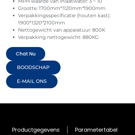
MPH waarde van inlaatwater: 3 ~ 10
Grootte: 1700mm*
1120mm*
1900mm
Verpakkingsspecificatie (houten kast):
1900*
1320*
2100mm
Nettogewicht van apparatuur: 800K
Verpakking nettogewicht: 880KG
Chat Nu
BOODSCHAP
E-MAIL ONS
Productgegevens
Parametertabel