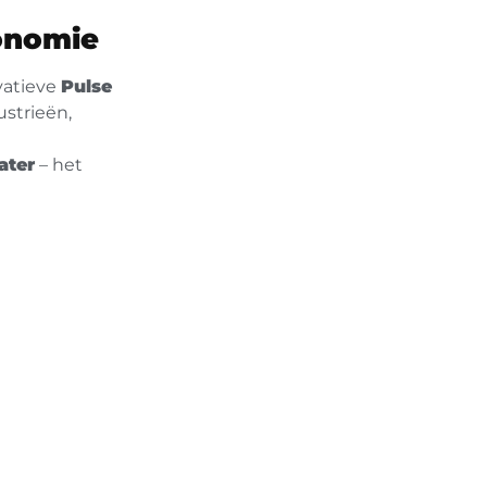
conomie
vatieve
Pulse
strieën,
ater
– het