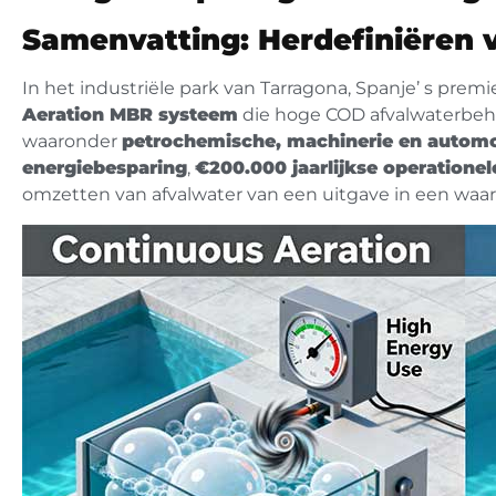
Samenvatting: Herdefiniëren 
In het industriële park van Tarragona, Spanje’ s pr
Aeration MBR systeem
die hoge COD afvalwaterbeha
waaronder
petrochemische, machinerie en automo
energiebesparing
,
€200.000 jaarlijkse operatione
omzetten van afvalwater van een uitgave in een waar