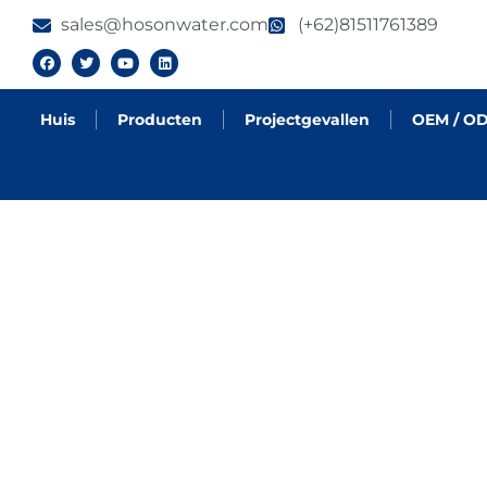
sales@hosonwater.com
(+62)81511761389
Huis
Producten
Projectgevallen
OEM / O
PROJECTGEVALL