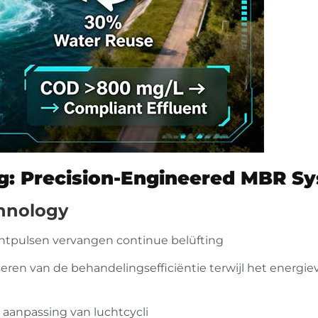
g: Precision-Engineered MBR S
hnology
htpulsen vervangen continue belüfting
eren van de behandelingsefficiëntie terwijl het energie
aanpassing van luchtcycli