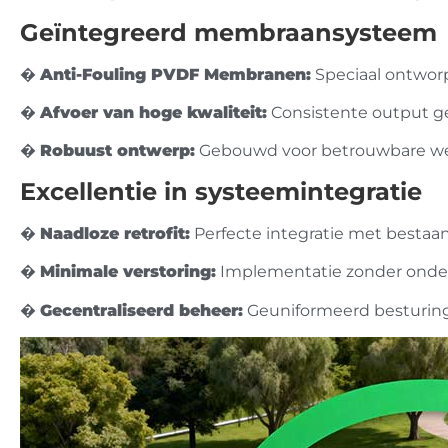
Geïntegreerd membraansysteem
�️
Anti-Fouling PVDF Membranen:
Speciaal ontwor
�
Afvoer van hoge kwaliteit:
Consistente output g
�
Robuust ontwerp:
Gebouwd voor betrouwbare wer
Excellentie in systeemintegratie
�️
Naadloze retrofit:
Perfecte integratie met bestaan
�
Minimale verstoring:
Implementatie zonder onder
�
Gecentraliseerd beheer:
Geuniformeerd besturing