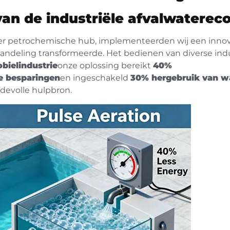
van de industriële afvalwatere
emier petrochemische hub, implementeerden wij een inno
ndeling transformeerde. Het bedienen van diverse indu
bielindustrie
onze oplossing bereikt
40%
le besparingen
en ingeschakeld
30% hergebruik van w
devolle hulpbron.