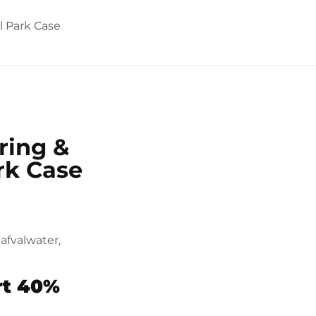
l Park Case
ring &
rk Case
afvalwater,
rt 40%