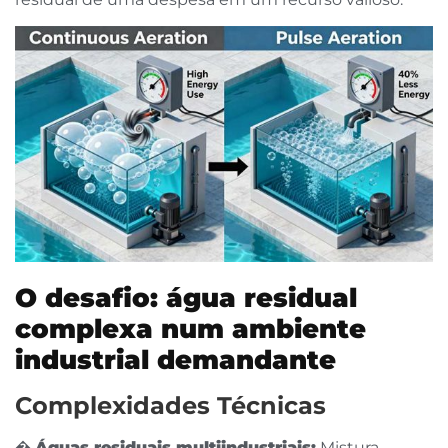
O desafio: água residual
complexa num ambiente
industrial demandante
Complexidades Técnicas
�
Águas residuais multiindustriais:
Mistura