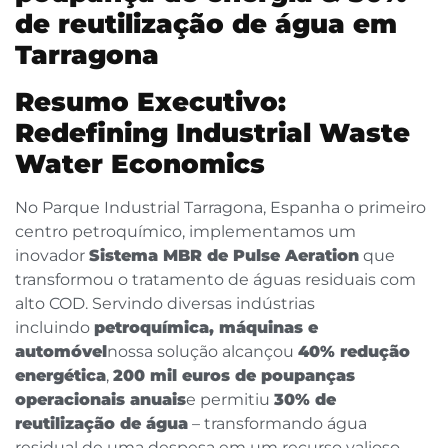
de reutilização de água em
Tarragona
Resumo Executivo:
Redefining Industrial Waste
Water Economics
No Parque Industrial Tarragona, Espanha o primeiro
centro petroquímico, implementamos um
inovador
Sistema MBR de Pulse Aeration
que
transformou o tratamento de águas residuais com
alto COD. Servindo diversas indústrias
incluindo
petroquímica, máquinas e
automóvel
nossa solução alcançou
40% redução
energética
,
200 mil euros de poupanças
operacionais anuais
e permitiu
30% de
reutilização de água
– transformando água
residual de uma despesa em um recurso valioso.