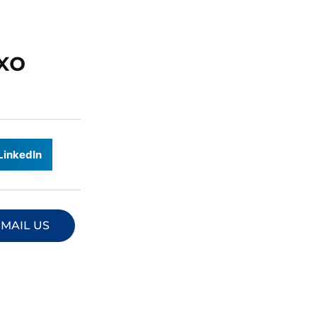
xo
LinkedIn
MAIL US