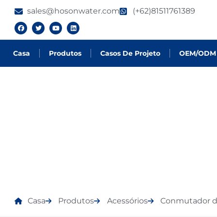
sales@hosonwater.com
(+62)81511761389
Casa
Produtos
Casos De Projeto
OEM/ODM
PRODUTOS
Casa
Produtos
Acessórios
Conmutador d