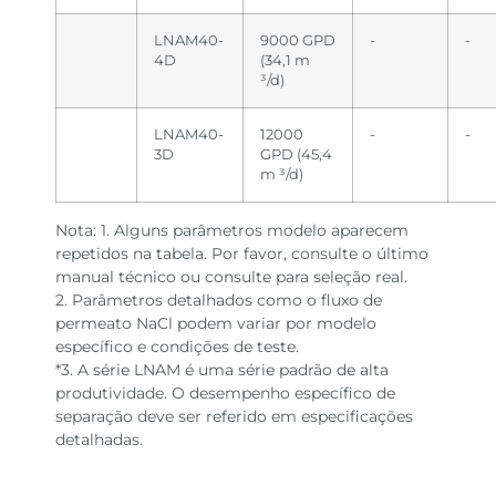
LNAM40-
9000 GPD
-
-
4D
(34,1 m
³/d)
LNAM40-
12000
-
-
3D
GPD (45,4
m ³/d)
Nota: 1. Alguns parâmetros modelo aparecem
repetidos na tabela. Por favor, consulte o último
manual técnico ou consulte para seleção real.
2. Parâmetros detalhados como o fluxo de
permeato NaCl podem variar por modelo
específico e condições de teste.
*3. A série LNAM é uma série padrão de alta
produtividade. O desempenho específico de
separação deve ser referido em especificações
detalhadas.