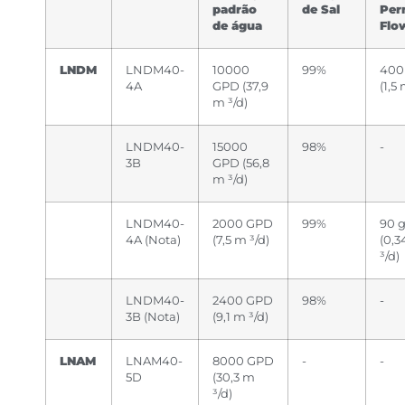
padrão
de Sal
Per
de água
Flo
LNDM
LNDM40-
10000
99%
400
4A
GPD (37,9
(1,5 
m ³/d)
LNDM40-
15000
98%
-
3B
GPD (56,8
m ³/d)
LNDM40-
2000 GPD
99%
90 
4A (Nota)
(7,5 m ³/d)
(0,3
³/d)
LNDM40-
2400 GPD
98%
-
3B (Nota)
(9,1 m ³/d)
LNAM
LNAM40-
8000 GPD
-
-
5D
(30,3 m
³/d)