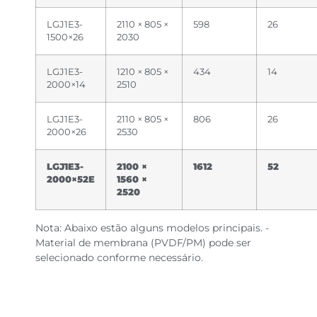
LGJ1E3-
2110 × 805 ×
598
26
1500×26
2030
LGJ1E3-
1210 × 805 ×
434
14
2000×14
2510
LGJ1E3-
2110 × 805 ×
806
26
2000×26
2530
LGJ1E3-
2100 ×
1612
52
2000×52E
1560 ×
2520
Nota: Abaixo estão alguns modelos principais. -
Material de membrana (PVDF/PM) pode ser
selecionado conforme necessário.