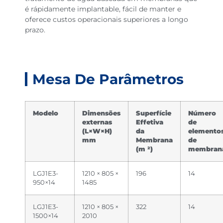
é rápidamente implantable, fácil de manter e
oferece custos operacionais superiores a longo
prazo.
Mesa De Parâmetros
Modelo
Dimensões
Superfície
Número
externas
Effetiva
de
(L×W×H)
da
elemento
mm
Membrana
de
(m ²)
membran
LGJ1E3-
1210 × 805 ×
196
14
950×14
1485
LGJ1E3-
1210 × 805 ×
322
14
1500×14
2010