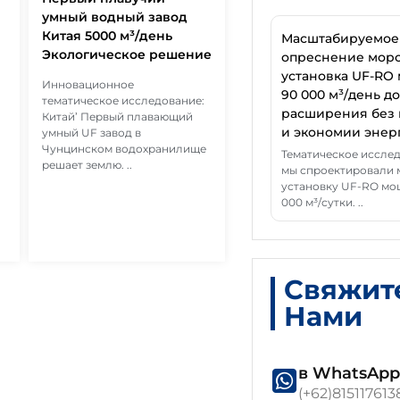
умный водный завод
Китая 5000 м³/день
Масштабируемое
Экологическое решение
опреснение морс
установка UF-RO
Инновационное
90 000 м³/день д
тематическое исследование:
расширения без
Китай’ Первый плавающий
и экономии энер
умный UF завод в
Чунцинском водохранилище
Тематическое исслед
решает землю. ..
мы спроектировали
установку UF-RO мо
000 м³/сутки. ..
Свяжит
Нами
в WhatsApp
(+62)815117613