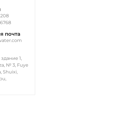
й
2208
96768
я почта
water.com
 здание 1,
a, № 3, Fuye
 Shuixi,
pu,