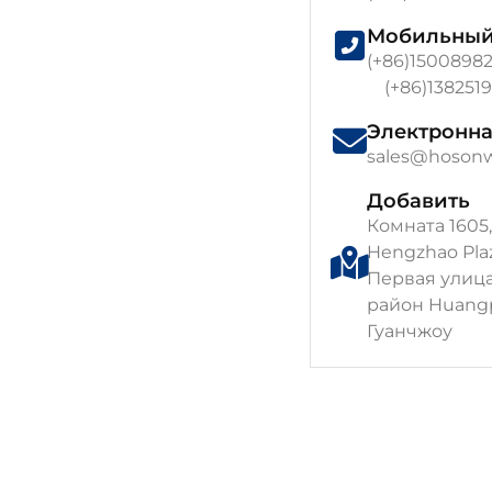
Мобильны
(+86)1500898
(+86)138251
Электронна
sales@hoson
Добавить
Комната 1605,
Hengzhao Plaz
Первая улица,
район Huang
Гуанчжоу