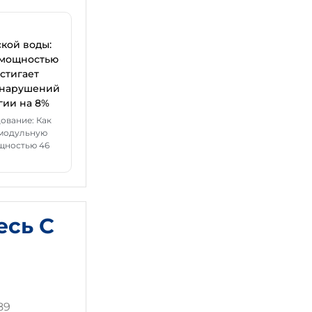
кой воды:
 мощностью
остигает
 нарушений
гии на 8%
ование: Как
 модульную
щностью 46
есь С
89