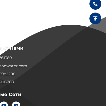
ь С Нами
1761389
sonwater.com
08982208
5196768
ые Сети