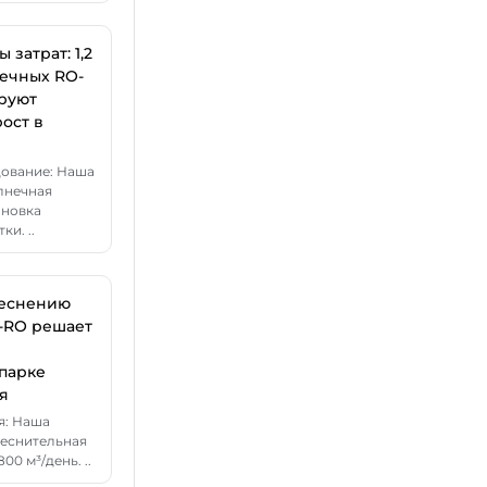
затрат: 1,2
нечных RO-
руют
ост в
дование: Наша
лнечная
ановка
ки. ..
реснению
-RO решает
парке
я
я: Наша
еснительная
00 м³/день. ..