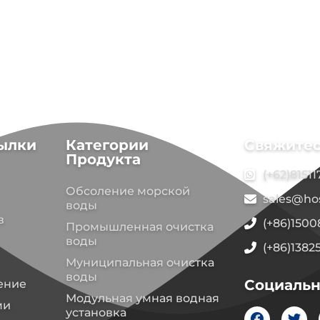
ылки
Категории
Свяжитес
Продукта
(+62)8151
Обсоление морской
sales@ho
воды
в
(+86)150
Промышленная очистка
воды
(+86)1382
Муниципальная очистка
воды
Социальн
ение
Модульная умная водная
ми
установка