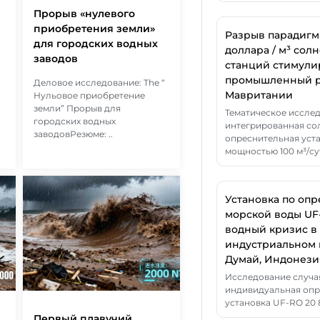
Прорыв «нулевого
приобретения земли»
Разрыв парадигмы 
для городских водных
доллара / м³ сол
заводов
станций стимули
промышленный р
Деловое исследование: The “
Мавритании
Нульовое приобретение
земли” Прорыв для
Тематическое иссле
городских водных
интегрированная со
заводовРезюме: ..
опреснительная уст
мощностью 100 м³/сут
Установка по оп
морской воды UF
водный кризис в
индустриальном 
Думай, Индонези
Исследование случа
индивидуальная опр
установка UF-RO 20 8
Первый плавучий