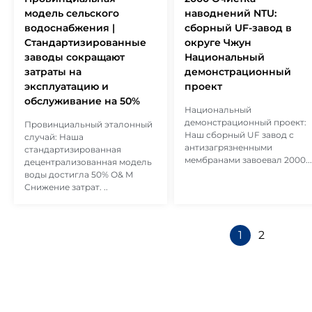
модель сельского
наводнений NTU:
водоснабжения |
сборный UF-завод в
Стандартизированные
округе Чжун
заводы сокращают
Национальный
затраты на
демонстрационный
эксплуатацию и
проект
обслуживание на 50%
Национальный
демонстрационный проект:
Провинциальный эталонный
Наш сборный UF завод с
случай: Наша
антизагрязненными
стандартизированная
мембранами завоевал 2000...
децентрализованная модель
воды достигла 50% О& M
Снижение затрат. ..
1
2