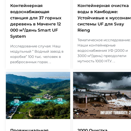
Контейнерная
Контейнерная очистка
водоснабжающая
воды в Камбодже:
станция для 37 горных
Устойчивые к муссонам
деревень в Маченге 12
системы UF для Svay
000 м³/день Smart UF
Rieng
System
Тематическое исследование:
Наши контейнерные
Исследование случая: Наш
водоснабжения УФ (2000 и
модульный “ Водный завод в
3000 м³/день) преодолели
коробке” 100 тыс. человек в
мутность 1000 НТУ. ..
разбросанных горах. ..
Провинциальная
2000 Очистка