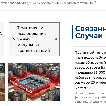
исследования умных модульных водных станций
Связан
Тематические
5
исследования
Случаи
умных
9
модульных
водных станций
Поэтапный гене
план водоснабже
масштабируемый
завод острова Ба
площадью 56 000 
избегает перерас
размере 20 милл
долларов
Исследование случа
фазовый раствор UF-
день решил Batam’ с.