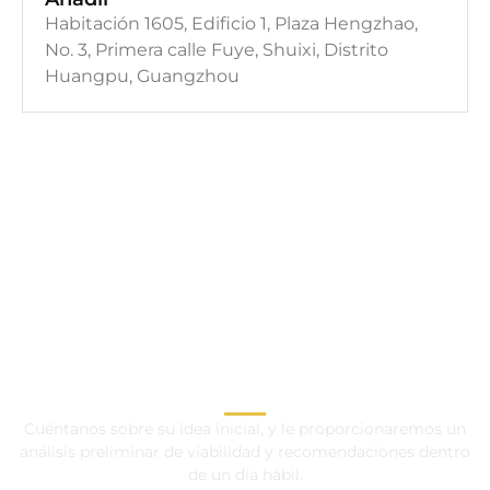
Habitación 1605, Edificio 1, Plaza Hengzhao,
No. 3, Primera calle Fuye, Shuixi, Distrito
Huangpu, Guangzhou
CONTACTE CON
NUESTROS
CONTACTE CON
ESPECIALISTAS OEM /
NUESTROS
ODM AHORA
ESPECIALISTAS OEM /
ODM AHORA
Cuéntanos sobre su idea inicial, y le proporcionaremos un
análisis preliminar de viabilidad y recomendaciones dentro
de un día hábil.