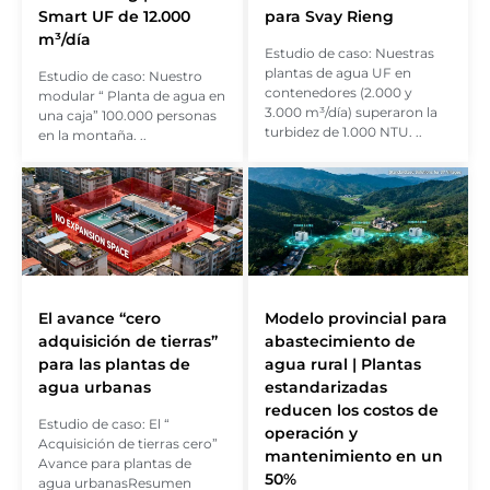
Smart UF de 12.000
para Svay Rieng
m³/día
Estudio de caso: Nuestras
plantas de agua UF en
Estudio de caso: Nuestro
contenedores (2.000 y
modular “ Planta de agua en
3.000 m³/día) superaron la
una caja” 100.000 personas
turbidez de 1.000 NTU. ..
en la montaña. ..
El avance “cero
Modelo provincial para
adquisición de tierras”
abastecimiento de
para las plantas de
agua rural | Plantas
agua urbanas
estandarizadas
reducen los costos de
Estudio de caso: El “
operación y
Acquisición de tierras cero”
mantenimiento en un
Avance para plantas de
50%
agua urbanasResumen