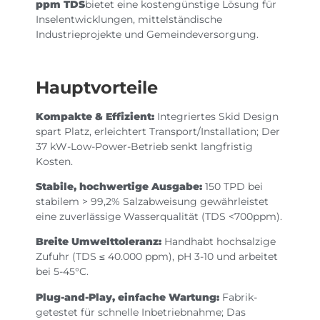
ppm TDS
bietet eine kostengünstige Lösung für
Inselentwicklungen, mittelständische
Industrieprojekte und Gemeindeversorgung.
Hauptvorteile
Kompakte & Effizient:
Integriertes Skid Design
spart Platz, erleichtert Transport/Installation; Der
37 kW-Low-Power-Betrieb senkt langfristig
Kosten.
Stabile, hochwertige Ausgabe:
150 TPD bei
stabilem > 99,2% Salzabweisung gewährleistet
eine zuverlässige Wasserqualität (TDS <700ppm).
Breite Umwelttoleranz:
Handhabt hochsalzige
Zufuhr (TDS ≤ 40.000 ppm), pH 3-10 und arbeitet
bei 5-45°C.
Plug-and-Play, einfache Wartung:
Fabrik-
getestet für schnelle Inbetriebnahme; Das