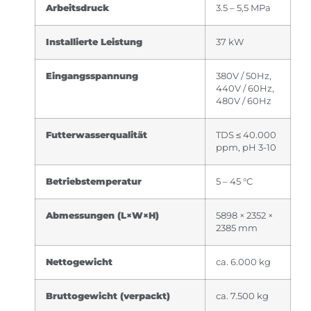
Arbeitsdruck
3.5 – 5,5 MPa
Installierte Leistung
37 kW
Eingangsspannung
380V / 50Hz,
440V / 60Hz,
480V / 60Hz
Futterwasserqualität
TDS ≤ 40.000
ppm, pH 3-10
Betriebstemperatur
5 – 45 °C
Abmessungen (L×W×H)
5898 × 2352 ×
2385 mm
Nettogewicht
ca. 6.000 kg
Bruttogewicht (verpackt)
ca. 7.500 kg