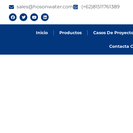
sales@hosonwater.com
(+62)81511761389
Inicio
Productos
Casos De Proyect
Contacta C
PRODUCTOS