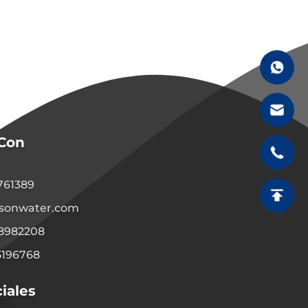
 Con
1761389
sonwater.com
08982208
5196768
iales