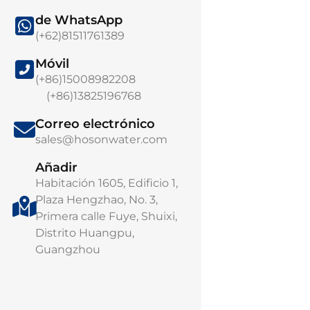
de WhatsApp
(+62)81511761389
Móvil
(+86)15008982208
(+86)13825196768
Elementos de 
de osmosis inve
Correo electrónico
tolerantes al c
sales@hosonwater.com
La serie LRHOR 
Añadir
inversa tolerante 
Habitación 1605, Edificio 1,
Plaza Hengzhao, No. 3,
Primera calle Fuye, Shuixi,
Distrito Huangpu,
Guangzhou