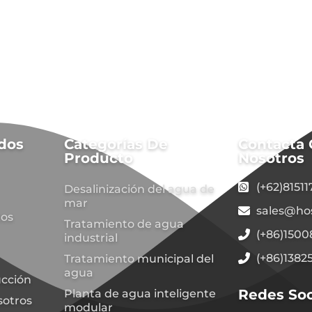
dos
Categorías De
Contacta
Producto
Nosotros
(+62)8151
Desalinización del agua de
mar
sales@ho
tos
Tratamiento de agua
(+86)150
industrial
(+86)1382
Tratamiento municipal del
agua
cción
Redes Soc
Planta de agua inteligente
sotros
modular