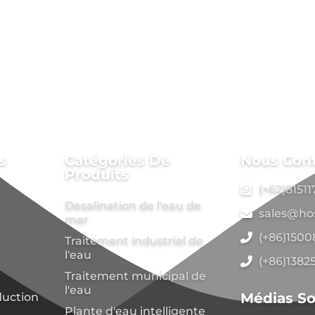
s
Catégories De
Nous Con
Produits
(+62)8151
Desalination de l'eau de
sales@ho
mer
(+86)150
Traitement industriel de
l'eau
(+86)1382
Traitement municipal de
l'eau
Médias So
duction
Plante d'eau intelligente