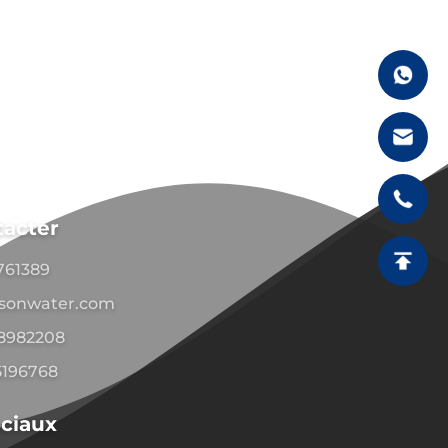
tacter
1761389
sonwater.com
08982208
5196768
ciaux