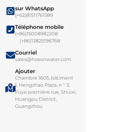
sur WhatsApp
(+62)81511761389
Téléphone mobile
(+86)15008982208
(+86)13825196768
Éléments de m
Courriel
d'osmose invers
sales@hosonwater.com
au chlore LRHO
Osmose inverse 
Ajouter
chlore de la séri
Chambre 1605, bâtiment
1, Hengzhao Plaza, n ° 3,
Fuye première rue, Shuixi,
Huangpu District,
Guangzhou