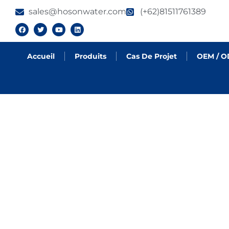
sales@hosonwater.com
(+62)81511761389
Accueil
Produits
Cas De Projet
OEM / 
PRODUITS