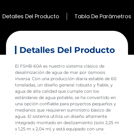
Detalles Del Producto
Tabla De Parámetros
Detalles Del Producto
El FSHB-60A es nuestro sistema clásico de
desalinización de agua de mar por ósmosis
inversa. Con una producción diaria estable de 60
toneladas, un diseño general robusto y fiable, y
agua de alta calidad que cumple con los
estándares de agua potable, se ha convertido en
una opción confiable para proyectos pequeños y
medianos que requieren suministro básico de
agua. El sistema utiliza un diseño altamente
integrado montado en deslizamiento (solo 2,25 m
x 1,25 m x 2,04 m) y está equipado con una