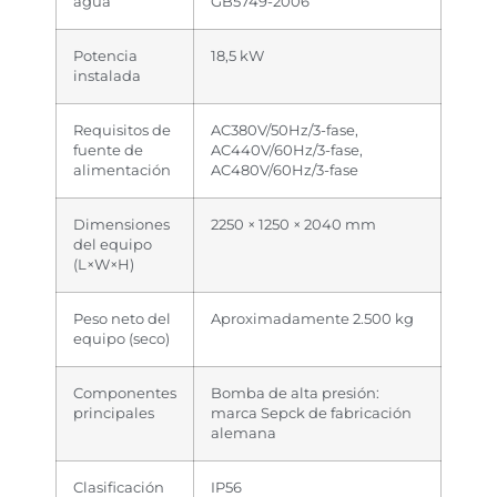
agua
GB5749-2006
Potencia
18,5 kW
instalada
Requisitos de
AC380V/50Hz/3-fase,
fuente de
AC440V/60Hz/3-fase,
alimentación
AC480V/60Hz/3-fase
Dimensiones
2250 × 1250 × 2040 mm
del equipo
(L×W×H)
Peso neto del
Aproximadamente 2.500 kg
equipo (seco)
Componentes
Bomba de alta presión:
principales
marca Sepck de fabricación
alemana
Clasificación
IP56