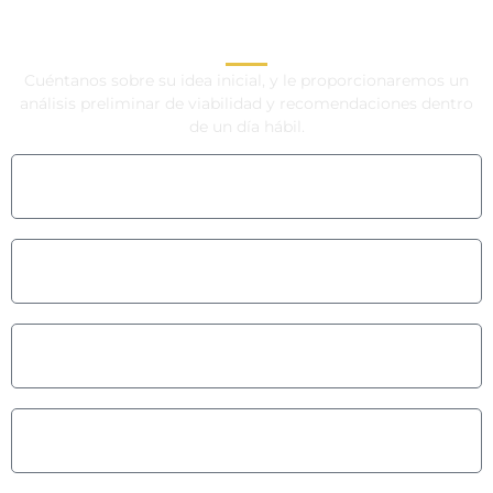
ODM AHORA
Cuéntanos sobre su idea inicial, y le proporcionaremos un
análisis preliminar de viabilidad y recomendaciones dentro
de un día hábil.