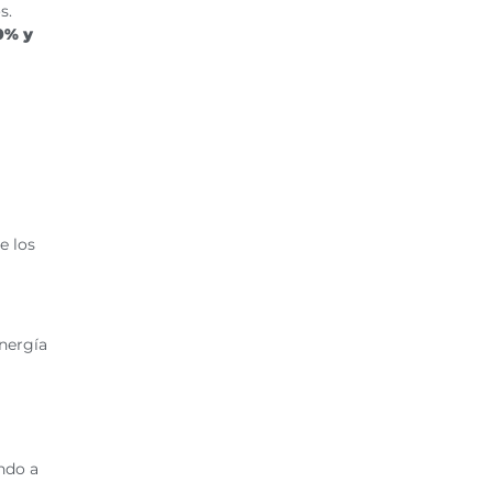
s.
0% y
e los
energía
ndo a