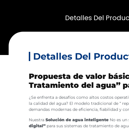
Detalles Del Produ
Detalles Del Produc
Propuesta de valor bási
Tratamiento del agua” pa
¿Se enfrenta a desafíos como altos costos operat
la calidad del agua? El modelo tradicional de “ re
demandas modernas de eficiencia, fiabilidad y con
Nuestra
Solución de agua inteligente
No es un 
digital”
para sus sistemas de tratamiento de agua