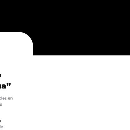
“
ua”
bles en
as
o
la