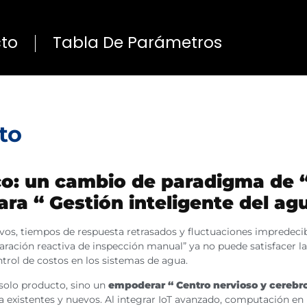
cto
Tabla De Parámetros
to
co: un cambio de paradigma de 
ra “ Gestión inteligente del ag
ivos, tiempos de respuesta retrasados y fluctuaciones impredeci
paración reactiva de inspección manual” ya no puede satisfacer l
trol de costos en los sistemas de agua.
solo producto, sino un
empoderar “ Centro nervioso y cerebr
 existentes y nuevos. Al integrar IoT avanzado, computación en 