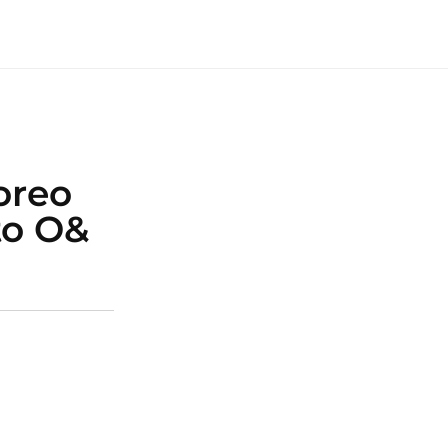
oreo
to O&