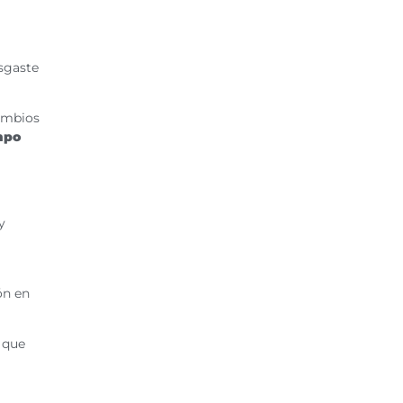
sgaste
ambios
mpo
y
ón en
 que