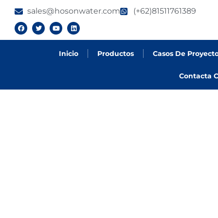
sales@hosonwater.com
(+62)81511761389
Inicio
Productos
Casos De Proyect
Contacta C
PRODUCTOS