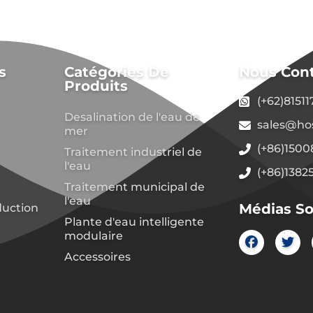
s
Catégories De
Nous Con
Produits
(+62)8151
Desalination de l'eau de
sales@ho
mer
(+86)150
Traitement industriel de
l'eau
(+86)1382
Traitement municipal de
l'eau
Médias So
duction
Plante d'eau intelligente
modulaire
Accessoires