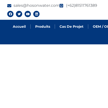
sales@hosonwater.com
(+62)81511761389
Accueil
Produits
Cas De Projet
OEM / 
ACTUALITÉS