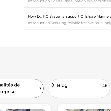
Introduction Coastal desalination projects often 
How Do RO Systems Support Offshore Marine 
Introduction Securing reliable freshwater supply 
alités de
Blog
46
9
treprise