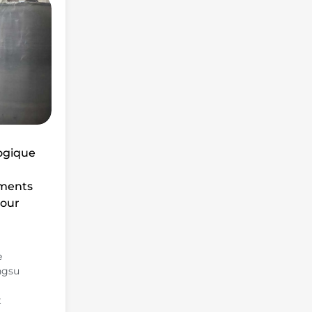
ogique
ements
pour
e
ngsu
t