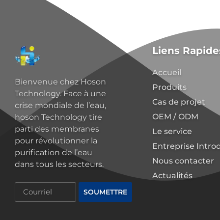
Liens Rapide
Accueil
Bienvenue chez Hoson
Produits
Technology. Face à une
Cas de projet
crise mondiale de l’eau,
OEM / ODM
hoson Technology tire
parti des membranes
Le service
pour révolutionner la
Entreprise Intro
purification de l’eau
Nous contacter
dans tous les secteurs.
Actualités
SOUMETTRE