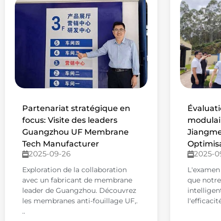
Partenariat stratégique en
Évaluati
focus: Visite des leaders
modulair
Guangzhou UF Membrane
Jiangme
Tech Manufacturer
Optimisa
2025-09-26
2025-0
Exploration de la collaboration
L'examen 
avec un fabricant de membrane
que notre
leader de Guangzhou. Découvrez
intellige
les membranes anti-fouillage UF,.
l'efficacit
..