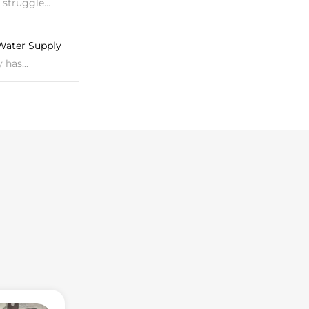
struggle...
Water Supply
has...