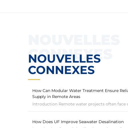
NOUVELLES
CONNEXES
NOUVELLES
CONNEXES
How Can Modular Water Treatment Ensure Reli
Supply in Remote Areas
Introduction Remote water projects often face c
How Does UF Improve Seawater Desalination