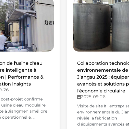
on de l'usine d'eau
Collaboration technol
e intelligente à
environnementale de
n | Performance &
Jiangsu 2025 : équip
tion Insights
avancés et solutions 
9-26
l'économie circulaire
2025-09-26
post-projet confirme
 usine d'eau modulaire
Visite de site à l'entrepris
nte à Jiangmen améliore
environnementale du Jia
é opérationnelle. ..
révèle la fabrication
d'équipements avancés e