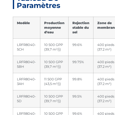
Paramètres
Modèle
Production
Rejection
Zone de
moyenne
stable du
membran
d'eau
sel
LRFR8040-
10 500 GPP
99.6%
400 pieds 
5CH
(39,7 m³/j)
(37.2 m²)
LRFR8040-
10 500 GPP
99.75%
400 pieds 
5BH
(39,7 m³/j)
(37.2 m²)
LRFR8040-
11 500 GPP
99.8%
400 pieds 
3AH
(43,5 m³/j)
(37.2 m²)
LRFR8040-
10 500 GPP
99.5%
400 pieds 
5D
(39,7 m³/j)
(37.2 m²)
LRFR8040-
10 500 GPP
99.6%
400 pieds 