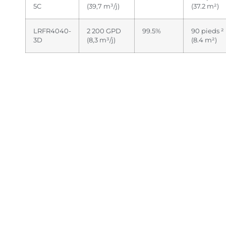
5C
(39,7 m³/j)
(37.2 m²)
LRFR4040-
2 200 GPD
99.5%
90 pieds ²
3D
(8,3 m³/j)
(8.4 m²)