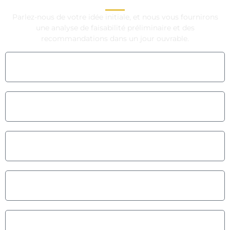
Parlez-nous de votre idée initiale, et nous vous fournirons
une analyse de faisabilité préliminaire et des
recommandations dans un jour ouvrable.