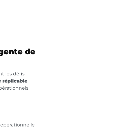
igente de
t les défis
 réplicable
opérationnels
 opérationnelle