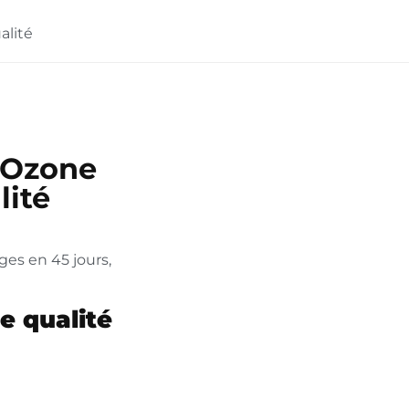
alité
F Ozone
lité
ges en 45 jours,
de qualité