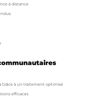
ance à distance
tendus
e
 communautaires
s
Grâce à un traitement optimisé
tions efficaces