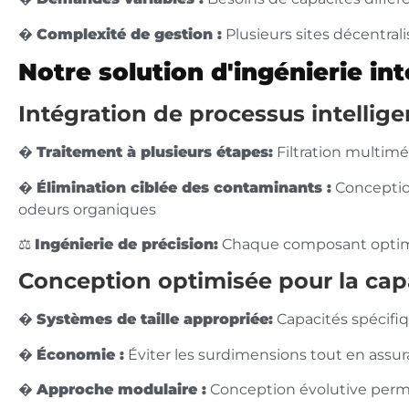
�
Complexité de gestion :
Plusieurs sites décentrali
Notre solution d'ingénierie int
Intégration de processus intellige
�
Traitement à plusieurs étapes:
Filtration multim
�
Élimination ciblée des contaminants :
Conception
odeurs organiques
⚖️
Ingénierie de précision:
Chaque composant optimisé
Conception optimisée pour la cap
�
Systèmes de taille appropriée:
Capacités spécifiq
�
Économie :
Éviter les surdimensions tout en ass
�
Approche modulaire :
Conception évolutive perm