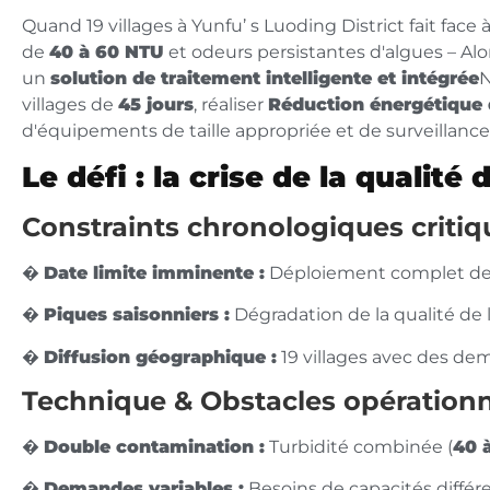
Quand 19 villages à Yunfu’ s Luoding District fait face à
de
40 à 60 NTU
et odeurs persistantes d'algues – Alo
un
solution de traitement intelligente et intégrée
N
villages de
45 jours
, réaliser
Réduction énergétique 
d'équipements de taille appropriée et de surveillance 
Le défi : la crise de la qualité 
Constraints chronologiques critiq
�️
Date limite imminente :
Déploiement complet de 
�
Piques saisonniers :
Dégradation de la qualité de 
�
Diffusion géographique :
19 villages avec des de
Technique & Obstacles opérationn
�
Double contamination :
Turbidité combinée (
40 
�️
Demandes variables :
Besoins de capacités différe