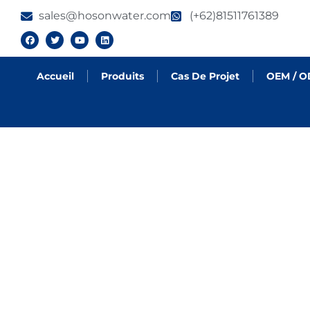
sales@hosonwater.com
(+62)81511761389
Accueil
Produits
Cas De Projet
OEM / 
CAS DE PROJET