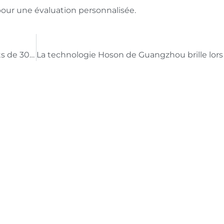
our une évaluation personnalisée.
La mise à niveau de la centrale d'eau réduit les coûts de 30% & Triple durée de vie de la membrane | Smart UF AC System