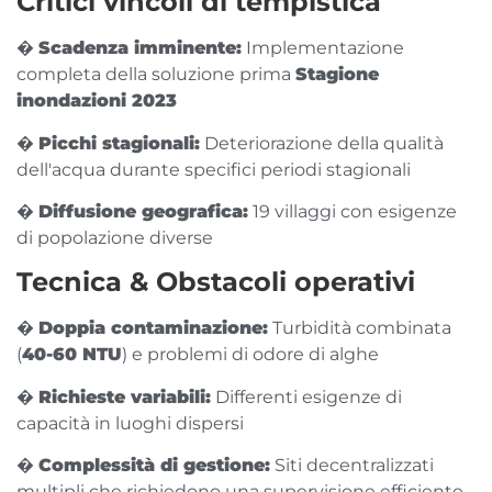
Critici vincoli di tempistica
�️
Scadenza imminente:
Implementazione
completa della soluzione prima
Stagione
inondazioni 2023
�
Picchi stagionali:
Deteriorazione della qualità
dell'acqua durante specifici periodi stagionali
�
Diffusione geografica:
19 villaggi con esigenze
di popolazione diverse
Tecnica & Obstacoli operativi
�
Doppia contaminazione:
Turbidità combinata
(
40-60 NTU
) e problemi di odore di alghe
�️
Richieste variabili:
Differenti esigenze di
capacità in luoghi dispersi
�
Complessità di gestione:
Siti decentralizzati
multipli che richiedono una supervisione efficiente