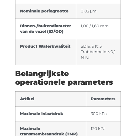
Nominale poriegrootte
0,02 μm
Binnen-/buitendiameter
1,00 / 1,60 mm
van de vezel (ID/OD)
Product Waterkwaliteit
SDI₁₀ & lt; 3,
Trobbenheid < 0,1
NTU
Belangrijkste
operationele parameters
Artikel
Parameters
Maximale inlaatdruk
300 kPa
Maximale
120 kPa
transmembraandruk (TMP)