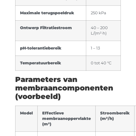
Maximale terugspoeldruk
250 kPa
Ontwerp Filtratiestroom
40 – 200
L/(m²·h)
pH-tolerantiebereik
1 – 13
Temperatuurbereik
0 tot 40 °C
Parameters van
membraancomponenten
(voorbeeld)
Model
Effectieve
Stroombereik
membraanoppervlakte
(m³/h)
(m²)