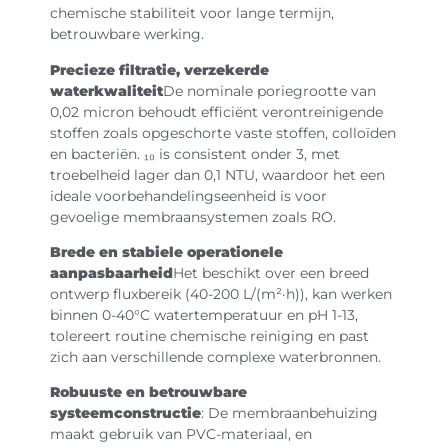
chemische stabiliteit voor lange termijn,
betrouwbare werking.
Precieze filtratie, verzekerde
waterkwaliteit
De nominale poriegrootte van
0,02 micron behoudt efficiënt verontreinigende
stoffen zoals opgeschorte vaste stoffen, colloïden
en bacteriën. ₁₀ is consistent onder 3, met
troebelheid lager dan 0,1 NTU, waardoor het een
ideale voorbehandelingseenheid is voor
gevoelige membraansystemen zoals RO.
Brede en stabiele operationele
aanpasbaarheid
Het beschikt over een breed
ontwerp fluxbereik (40-200 L/(m²·h)), kan werken
binnen 0-40°C watertemperatuur en pH 1-13,
tolereert routine chemische reiniging en past
zich aan verschillende complexe waterbronnen.
Robuuste en betrouwbare
systeemconstructie
: De membraanbehuizing
maakt gebruik van PVC-materiaal, en