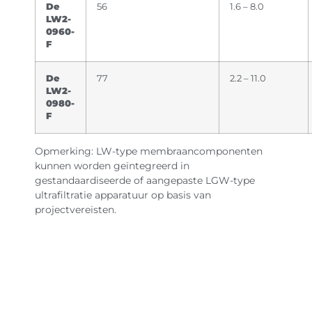
De
56
1.6 – 8.0
LW2-
0960-
F
De
77
2.2 – 11.0
LW2-
0980-
F
Opmerking: LW-type membraancomponenten
kunnen worden geïntegreerd in
gestandaardiseerde of aangepaste LGW-type
ultrafiltratie apparatuur op basis van
projectvereisten.