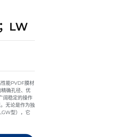
；LW
性能PVDF膜材
的精确孔径、优
）和广阔稳定的操作
证。无论是作为独
LGW型），它