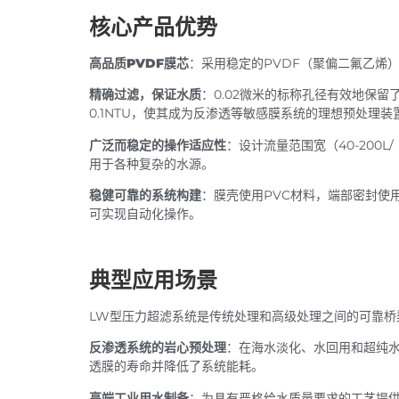
核心产品优势
高品质PVDF膜芯
：采用稳定的PVDF（聚偏二氟乙烯
精确过滤，保证水质
：0.02微米的标称孔径有效地保留
0.1NTU，使其成为反渗透等敏感膜系统的理想预处理装
广泛而稳定的操作适应性
：设计流量范围宽（40-200L/
用于各种复杂的水源。
稳健可靠的系统构建
：膜壳使用PVC材料，端部密封使
可实现自动化操作。
典型应用场景
LW型压力超滤系统是传统处理和高级处理之间的可靠桥
反渗透系统的岩心预处理
：在海水淡化、水回用和超纯水
透膜的寿命并降低了系统能耗。
高端工业用水制备
：为具有严格给水质量要求的工艺提供