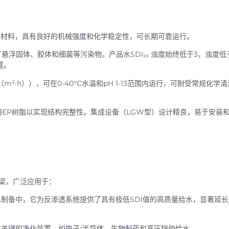
）材料，具有良好的机械强度和化学稳定性，可长期可靠运行。
了悬浮固体、胶体和细菌等污染物。产品水SDI₁₀ 浊度始终低于3，浊度低
置。
（m²·h）），可在0-40°C水温和pH 1-13范围内运行，可耐受常规化学
用EP树脂以实现结构完整性。集成设备（LGW型）设计精良，易于安装
梁，广泛应用于：
制备中，它为反渗透系统提供了具有极低SDI值的高质量给水，显著延
关键的净化装置，如电子/半导体、生物制药和高压锅炉给水。