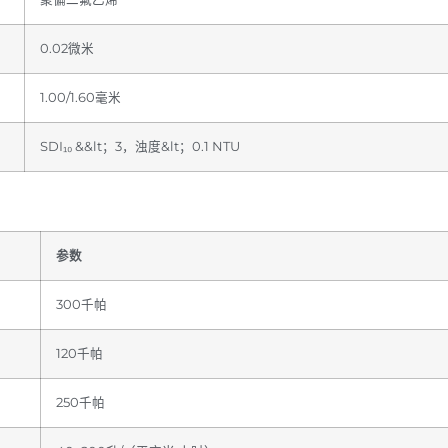
0.02微米
1.00/1.60毫米
SDI₁₀ &&lt；3，浊度&lt；0.1 NTU
参数
300千帕
120千帕
250千帕