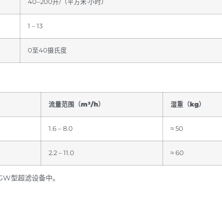
40–200升/（平方米·小时）
1 – 13
0至40摄氏度
流量范围（m³/h）
湿重（kg）
1.6 – 8.0
≈ 50
2.2 – 11.0
≈ 60
GW型超滤设备中。