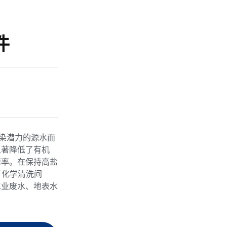
件
污染潜力的源水而
显著降低了有机
速率。在保持高盐
长了化学清洗间
工业废水、地表水