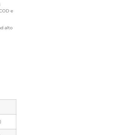
i
i COD e
ad alto
)