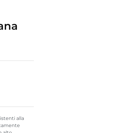
ana
stenti alla
icamente
n alto