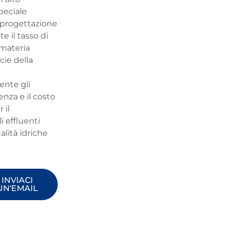
peciale
 progettazione
e il tasso di
materia
cie della
e
ente gli
enza e il costo
 il
 effluenti
ualità idriche
INVIACI
UN'EMAIL