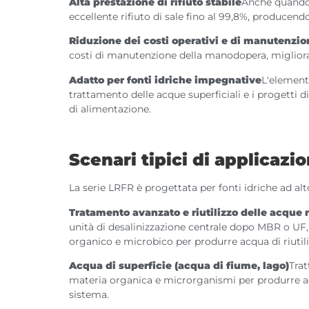
Alta prestazione di rifiuto stabile
Anche quando 
eccellente rifiuto di sale fino al 99,8%, produce
Riduzione dei costi operativi e di manutenzio
costi di manutenzione della manodopera, miglioran
Adatto per fonti idriche impegnative
L'elemento
trattamento delle acque superficiali e i progetti 
di alimentazione.
Scenari tipici di applicazi
La serie LRFR è progettata per fonti idriche ad alt
Tratamento avanzato e riutilizzo delle acque 
unità di desalinizzazione centrale dopo MBR o UF, 
organico e microbico per produrre acqua di riutiliz
Acqua di superficie (acqua di fiume, lago)
Trat
materia organica e microrganismi per produrre ac
sistema.