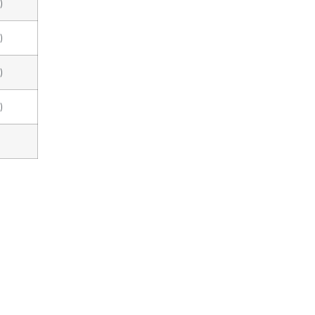
)
)
)
)