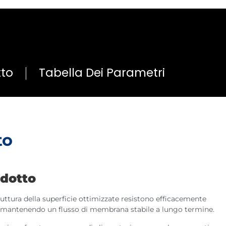
tto
Tabella Dei Parametri
to
odotto
truttura della superficie ottimizzate resistono efficacemente
e, mantenendo un flusso di membrana stabile a lungo termine.