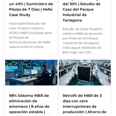
un 40% | Suministro de
del 30% | Estudio de
Piezas de 7 Días | Hefei
Caso del Parque
Case Study
Industrial de
Tarragona
hosonadminEstudio de
caso: Nuestro sistema
Estudio de Caso: Nuestro
AOAO-MBR localizado para
sistema MBR de Aeración
el Parque de
por Pulso en el Parque
Semiconductores de Hefei
Industrial de Tarragona
reduce el O& M costos. ..
trata aguas residuales de
800 mg/L de COD. ..
98% Sistema MBR de
Retrofit de MBR de 3
eliminación de
días con cero
amoníaco | 8 años de
interrupciones de
operación estable |
producción | Ahorro de