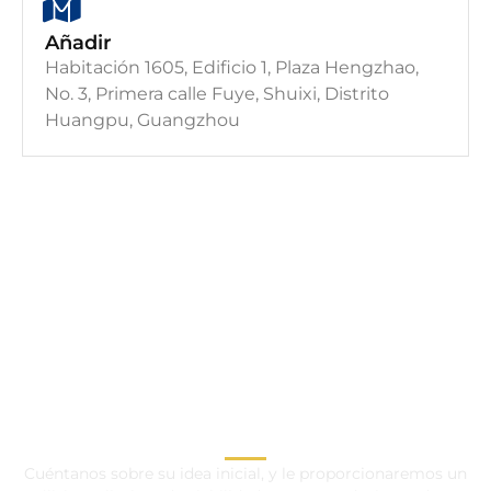
Añadir
Habitación 1605, Edificio 1, Plaza Hengzhao,
No. 3, Primera calle Fuye, Shuixi, Distrito
Huangpu, Guangzhou
CONTACTE CON
NUESTROS
CONTACTE CON
ESPECIALISTAS OEM /
NUESTROS
ODM AHORA
ESPECIALISTAS OEM /
ODM AHORA
Cuéntanos sobre su idea inicial, y le proporcionaremos un