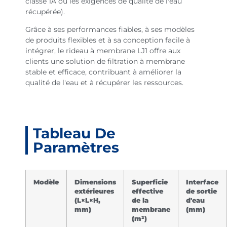
classe 1A ou les exigences de qualité de l'eau
récupérée).
Grâce à ses performances fiables, à ses modèles
de produits flexibles et à sa conception facile à
intégrer, le rideau à membrane LJ1 offre aux
clients une solution de filtration à membrane
stable et efficace, contribuant à améliorer la
qualité de l'eau et à récupérer les ressources.
Tableau De
Paramètres
Modèle
Dimensions
Superficie
Interface
extérieures
effective
de sortie
(L×L×H,
de la
d'eau
mm)
membrane
(mm)
(m²)