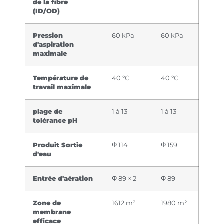
de la fibre
(ID/OD)
Pression
60 kPa
60 kPa
d'aspiration
maximale
Température de
40 °C
40 °C
travail maximale
plage de
1 à 13
1 à 13
tolérance pH
Produit Sortie
Φ 114
Φ 159
d'eau
Entrée d'aération
Φ 89 × 2
Φ 89
Zone de
1612 m²
1980 m²
membrane
efficace