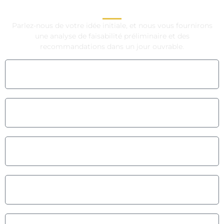
Parlez-nous de votre idée initiale, et nous vous fournirons
une analyse de faisabilité préliminaire et des
recommandations dans un jour ouvrable.