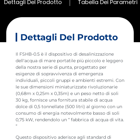
Dettagli Del Prodotto
Tabella Dei Parametri
Dettagli Del Prodotto
Il FSHB-0.5 è il dispositivo di desalinizzazione
dell'acqua di mare portatile più piccolo e leggero
della nostra serie di punta, progettato per
esigenze di sopravvivenza di emergenza
individuali, piccoli gruppi e ambienti estremi. Con
le sue dimensioni miniaturizzate rivoluzionarie
(0,68m x 0,25m x 0,35m) e un peso netto di soli
30 kg, fornisce una fornitura stabile di acqua
dolce di 0,5 tonnellate (500 litri) al giorno con un
consumo di energia notevolmente basso di soli
0,75 kW, rendendolo un “ fabbrica di acqua di vita.
”
Questo dispositivo aderisce agli standard di